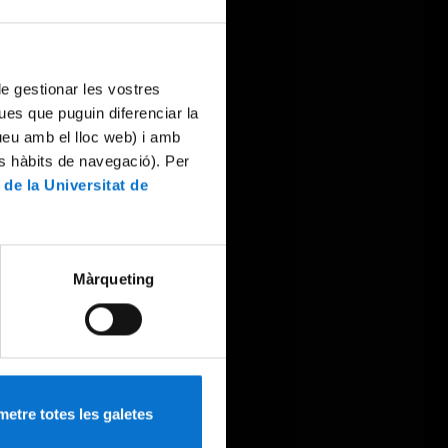
 de gestionar les vostres
ues que puguin diferenciar la
tueu amb el lloc web) i amb
es hàbits de navegació). Per
 de la Universitat de
Màrqueting
etre totes les galetes