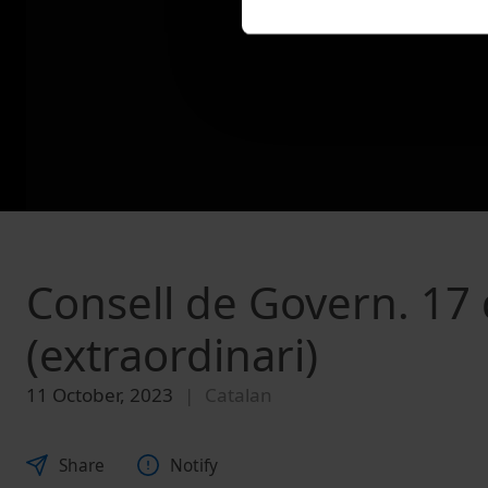
Consell de Govern. 17
(extraordinari)
11 October, 2023
Catalan
Share
Notify