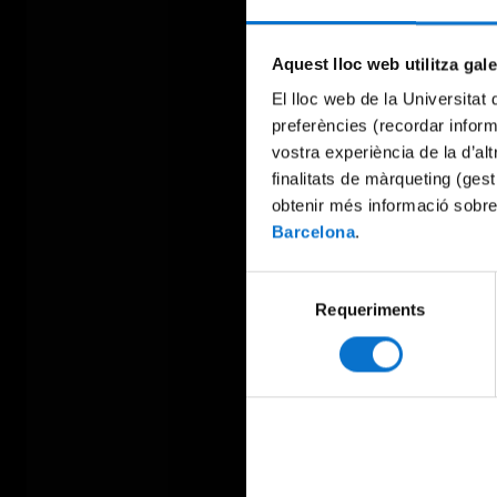
Aquest lloc web utilitza gal
El lloc web de la Universitat 
preferències (recordar infor
vostra experiència de la d’al
finalitats de màrqueting (gest
obtenir més informació sobre
Barcelona
.
Selecció
Requeriments
de
consentiment