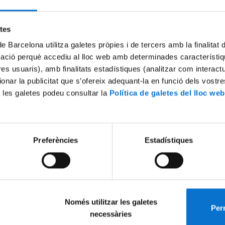
Try again
etes
de Barcelona utilitza galetes pròpies i de tercers amb la finalitat
mació perquè accediu al lloc web amb determinades característiq
tres usuaris), amb finalitats estadístiques (analitzar com interac
ionar la publicitat que s’ofereix adequant-la en funció dels vostr
 les galetes podeu consultar la
Política de galetes del lloc web
Preferències
Estadístiques
Només utilitzar les galetes
Perm
necessàries