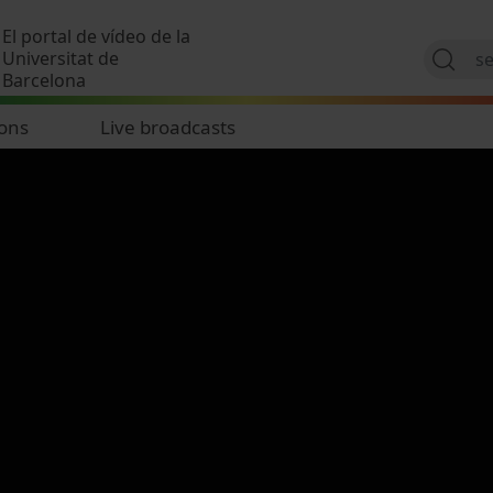
Skip to main content
El portal de vídeo de la
Universitat de
Barcelona
ions
Live broadcasts