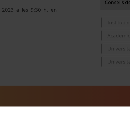
Consells d
e 2023 a les 9:30 h. en
Institutio
Academic 
Universit
Universit