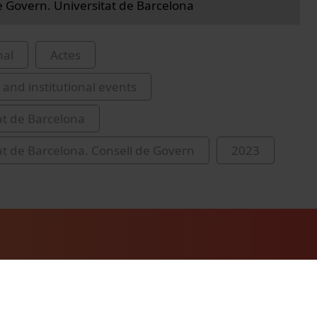
e Govern. Universitat de Barcelona
nal
Actes
and institutional events
at de Barcelona
at de Barcelona. Consell de Govern
2023