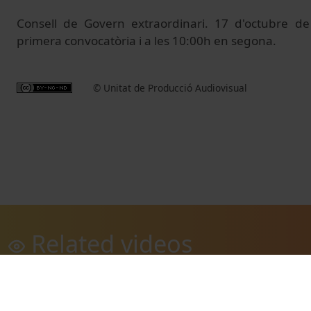
Consell de Govern extraordinari. 17 d'octubre d
primera convocatòria i a les 10:00h en segona.
© Unitat de Producció Audiovisual
Related videos