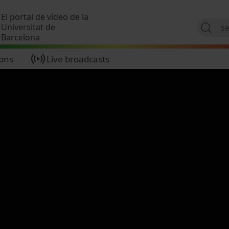
Skip to main content
El portal de vídeo de la
Universitat de
Barcelona
ions
Live broadcasts