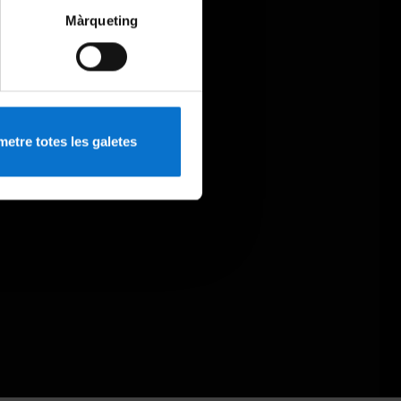
Màrqueting
etre totes les galetes