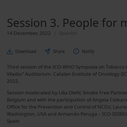
Session 3. People for
14 December, 2022
Spanish
Download
Share
Notify
Third session of the ICO-WHO Symposia on Tobacco C
Viladiu” Auditorium. Catalan Institute of Oncology 
2022.
Session moderated by
Lilia Olefir, Smoke Free Partne
Belgium
and with the participation of
Angela Cioban
Office for the Prevention and Control of NCDs; Laur
Washington, USA and Armando Peruga – ICO-IDIBELL
Spain