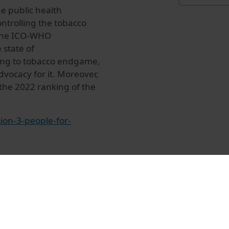
he public health
ontrolling the tobacco
f the ICO-WHO
 state of
fting to tobacco endgame,
vocacy for it. Moreover,
the 2022 ranking of the
ion-3-people-for-