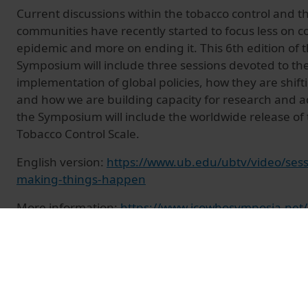
Current discussions within the tobacco control and t
communities have recently started to focus less on c
epidemic and more on ending it. This 6th edition o
Symposium will include three sessions devoted to the
implementation of global policies, how they are shi
and how we are building capacity for research and ad
the Symposium will include the worldwide release of 
Tobacco Control Scale.
English version:
https://www.ub.edu/ubtv/video/sess
making-things-happen
More information:
https://www.icowhosymposia.net/
© Unitat de Producció Audiovisual