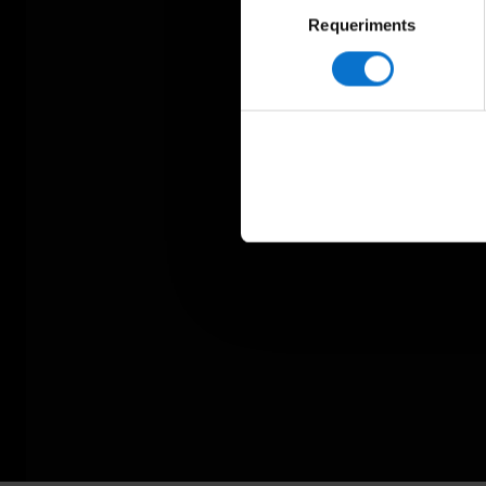
Requeriments
de
consentiment