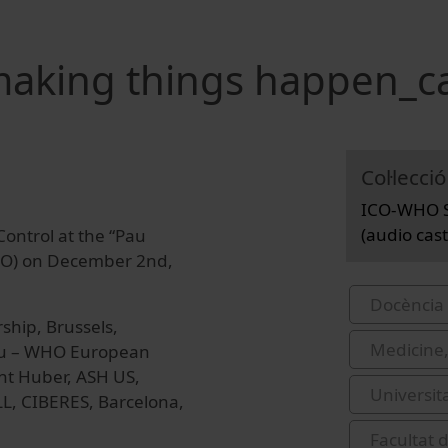
 making things happen_c
Col·lecció
ICO-WHO S
(audio cast
ontrol at the “Pau
(ICO) on December 2nd,
Docència 
rship, Brussels,
Medicine,
u – WHO European
ent Huber, ASH US,
Universit
, CIBERES, Barcelona,
Facultat d