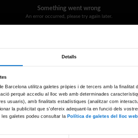
Something went wrong
An error occurred, please try again later.
Try again
Detalls
etes
de Barcelona utilitza galetes pròpies i de tercers amb la finalitat
mació perquè accediu al lloc web amb determinades característiq
tres usuaris), amb finalitats estadístiques (analitzar com interac
ionar la publicitat que s’ofereix adequant-la en funció dels vostr
 les galetes podeu consultar la
Política de galetes del lloc web