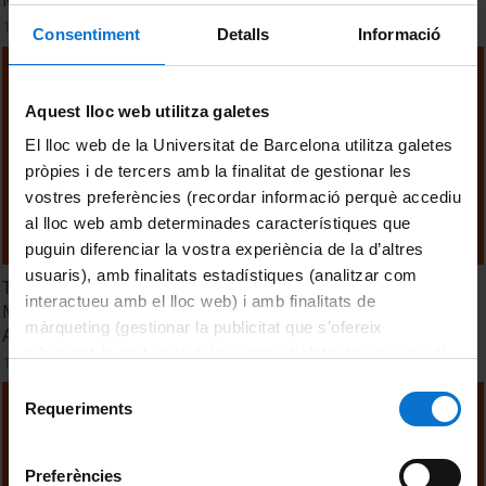
14 October, 2024
Consentiment
Detalls
Informació
Aquest lloc web utilitza galetes
El lloc web de la Universitat de Barcelona utilitza galetes
pròpies i de tercers amb la finalitat de gestionar les
vostres preferències (recordar informació perquè accediu
al lloc web amb determinades característiques que
puguin diferenciar la vostra experiència de la d’altres
usuaris), amb finalitats estadístiques (analitzar com
TTM 2024. Sesión 5. Conectando los Principios de la Dieta
interactueu amb el lloc web) i amb finalitats de
Mediterránea con la Comida Saludable de las Culturas
màrqueting (gestionar la publicitat que s’ofereix
Alimentarias de Asia
adequant-la en funció dels vostres hàbits de navegació).
14 October, 2024
Per obtenir més informació sobre les galetes podeu
Selecció
consultar la
Política de galetes del lloc web de la
Requeriments
de
Universitat de Barcelona
.
consentiment
Preferències