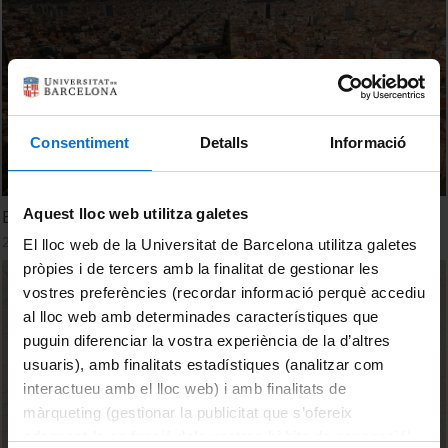
Consentiment
Detalls
Informació
Aquest lloc web utilitza galetes
Et donem la benvinguda al curs acadèmic 2024-2025!
29 July, 2024
El lloc web de la Universitat de Barcelona utilitza galetes
pròpies i de tercers amb la finalitat de gestionar les
vostres preferències (recordar informació perquè accediu
al lloc web amb determinades característiques que
puguin diferenciar la vostra experiència de la d’altres
usuaris), amb finalitats estadístiques (analitzar com
interactueu amb el lloc web) i amb finalitats de
màrqueting (gestionar la publicitat que s’ofereix
adequant-la en funció dels vostres hàbits de navegació).