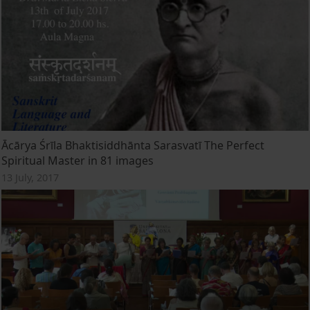
Ācārya Śrīla Bhaktisiddhānta Sarasvatī The Perfect
Spiritual Master in 81 images
13 July, 2017