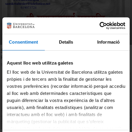
Consentiment
Detalls
Informació
Śrī Rāmānujācārya Sahasrābdi Mil años de Śrī
Rāmānujācārya. Vida y Obra en 73 imágenes
Aquest lloc web utilitza galetes
19 June, 2019
El lloc web de la Universitat de Barcelona utilitza galetes
pròpies i de tercers amb la finalitat de gestionar les
vostres preferències (recordar informació perquè accediu
al lloc web amb determinades característiques que
puguin diferenciar la vostra experiència de la d’altres
usuaris), amb finalitats estadístiques (analitzar com
interactueu amb el lloc web) i amb finalitats de
màrqueting (gestionar la publicitat que s’ofereix
adequant-la en funció dels vostres hàbits de navegació).