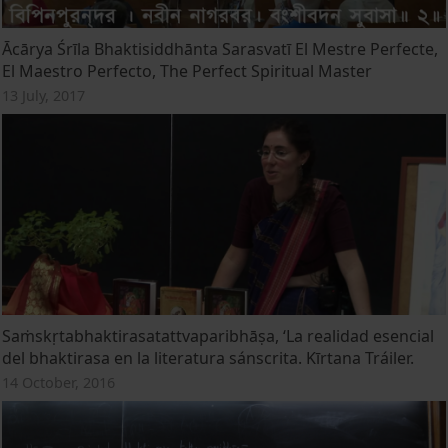
Ācārya Śrīla Bhaktisiddhānta Sarasvatī El Mestre Perfecte,
El Maestro Perfecto, The Perfect Spiritual Master
13 July, 2017
Saṁskṛtabhaktirasatattvaparibhāṣa, ‘La realidad esencial
del bhaktirasa en la literatura sánscrita. Kīrtana Tráiler.
14 October, 2016