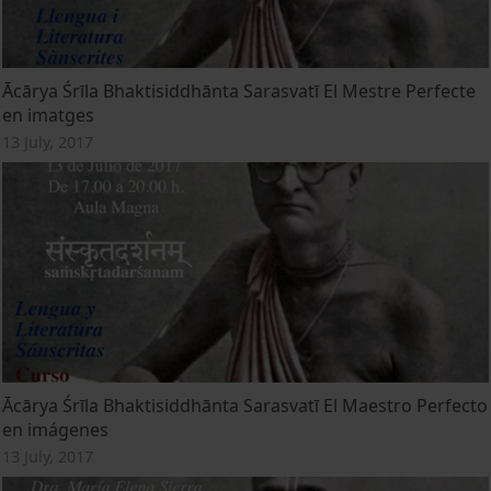
Ācārya Śrīla Bhaktisiddhānta Sarasvatī El Mestre Perfecte
en imatges
13 July, 2017
Ācārya Śrīla Bhaktisiddhānta Sarasvatī El Maestro Perfecto
en imágenes
13 July, 2017