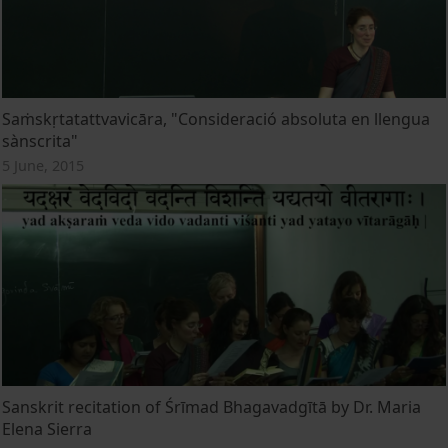
Saṁskṛtatattvavicāra, "Consideració absoluta en llengua
sànscrita"
5 June, 2015
Sanskrit recitation of Śrīmad Bhagavadgītā by Dr. Maria
Elena Sierra