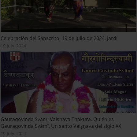
Celebración del Sánscrito. 19 de julio de 2024. jardí
19 July, 2024
Gauragovinda Svāmī Vaiṣṇava Ṭhākura. Quién es
Gauragovinda Svāmī. Un santo Vaiṣṇava del siglo XX
19 July, 2024