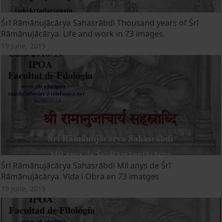
Śrī Rāmānujācārya Sahasrābdi Thousand years of Śrī
Rāmānujācārya. Life and work in 73 images.
19 June, 2019
Śrī Rāmānujācārya Sahasrābdi Mil anys de Śrī
Rāmānujācārya. Vida i Obra en 73 imatges
19 June, 2019