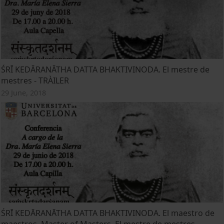
ŚRĪ KEDĀRANĀTHA DATTA BHAKTIVINODA. El mestre de
mestres - TRÀILER
29 June, 2018
ŚRĪ KEDĀRANĀTHA DATTA BHAKTIVINODA. El maestro de