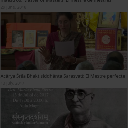
maestros. Master of Masters. El mestre de mestres
29 June, 2018
Ācārya Śrīla Bhaktisiddhānta Sarasvatī: El Mestre perfecte
13 July, 2017