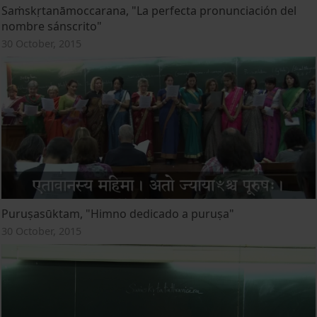
Saṁskṛtanāmoccarana, "La perfecta pronunciación del
nombre sánscrito"
30 October, 2015
Puruṣasūktam, "Himno dedicado a puruṣa"
30 October, 2015