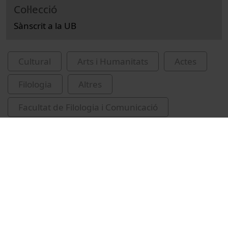
Col·lecció
Sànscrit a la UB
Cultural
Arts i Humanitats
Actes
Filologia
Altres
Facultat de Filologia i Comunicació
Sierra, Maria Elena
sànscrit
literatura sànscrita
filologia indoeuropea