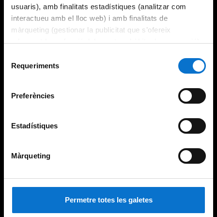
usuaris), amb finalitats estadístiques (analitzar com
interactueu amb el lloc web) i amb finalitats de
màrqueting (gestionar la publicitat que s’ofereix
adequant-la en funció dels vostres hàbits de navegació).
Per obtenir més informació sobre les galetes podeu
Selecció
consultar la
Política de galetes del lloc web de la
Requeriments
de
Universitat de Barcelona
.
consentiment
Preferències
Estadístiques
Màrqueting
Permetre totes les galetes