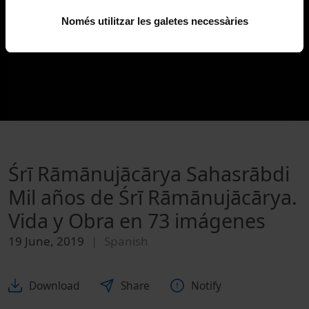
Només utilitzar les galetes necessàries
Śrī Rāmānujācārya Sahasrābdi
Mil años de Śrī Rāmānujācārya.
Vida y Obra en 73 imágenes
19 June, 2019
Spanish
Download
Share
Notify