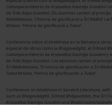
especial d’obres com la
Bhagavadgītā
, el
Śrīmad Bhā
Caitanyacaritāmṛta
de
Kṛṣṇadāsa Kavirāja Gosvāmī
i e
de
Śrīla Rūpa Gosvāmī
. Els alumnes canten al principi
Rādhikāstava
, ‘L’himne de glorificació a
Śrī Rādhā
’ i a
kīrtana
, ‘Himne de glorificació a
Tulasī
’.
Conferencia sobre el
bhaktirasa
en la literatura sáns
especial de obras como la
Bhagavadgītā
, el
Śrīmad B
Caitanyacaritāmṛta
de
Kṛṣṇadāsa Kavirāja Gosvāmī
y 
de
Śrīla Rūpa Gosvāmī
. Los alumnos cantan al princip
Śrī Rādhikāstava
, ‘El himno de glorificación a
Śrī Rādh
Tulasī kīrtana
, ‘Himno de glorificación a
Tulasī
’.
Conference on
bhaktirasa
in Sanskrit Literature, wit
such as
Bhagavadgītā
,
Śrīmad Bhāgavatam
, the
Śrī C
Kṛṣṇadāsa Kavirāja Gosvāmī
and
Bhaktirasāmṛtasindh
At the beginning of the Conference, the students si