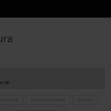
ura
la UB
i Recerca
Arts i Humanitats
Classes
Universitat de Barcelona