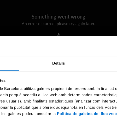
Something went wrong
An error occurred, please try again later.
Try again
Detalls
etes
de Barcelona utilitza galetes pròpies i de tercers amb la finalitat
mació perquè accediu al lloc web amb determinades característiq
tres usuaris), amb finalitats estadístiques (analitzar com interac
ionar la publicitat que s’ofereix adequant-la en funció dels vostr
 les galetes podeu consultar la
Política de galetes del lloc web