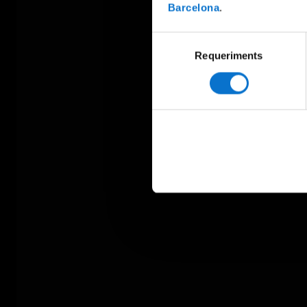
Barcelona
.
Selecció
Requeriments
de
consentiment