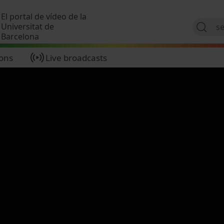
Skip to main content
El portal de vídeo de la
Universitat de
Barcelona
ions
Live broadcasts