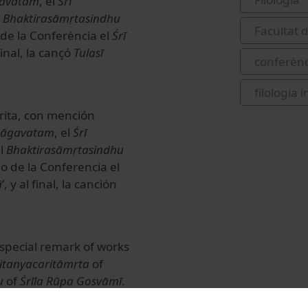
gavatam
, el
Śrī
l
Bhaktirasāmṛtasindhu
Facultat 
 de la Conferència el
Śrī
l final, la cançó
Tulasī
conferènc
filologia
crita, con mención
hāgavatam
, el
Śrī
el
Bhaktirasāmṛtasindhu
io de la Conferencia el
ā
’, y al final, la canción
h special remark of works
aitanyacaritāmṛta
of
u
of
Śrīla Rūpa Gosvāmī
.
ng
Śrī Rādhikāstava
, ‘A