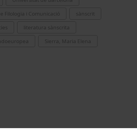
de Filologia i Comunicació
sànscrit
ies
literatura sànscrita
 indoeuropea
Sierra, Maria Elena