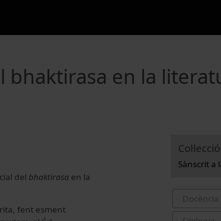
l bhaktirasa en la literat
Col·lecció
Sànscrit a 
cial del
bhaktirasa
en la
Docència 
crita, fent esment
Filologia