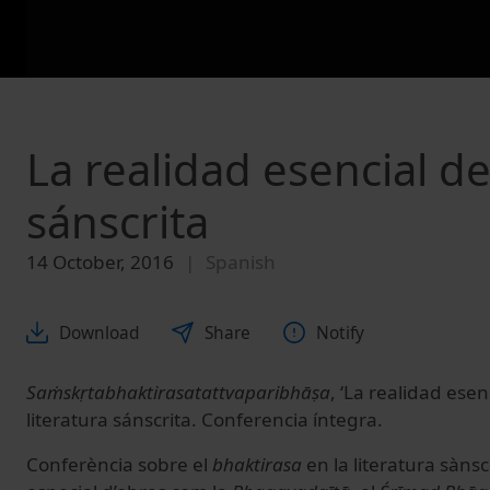
La realidad esencial de
sánscrita
14 October, 2016
Spanish
Download
Share
Notify
Saṁskṛtabhaktirasatattvaparibhāṣa
, ‘La realidad esen
literatura sánscrita. Conferencia íntegra.
Conferència sobre el
bhaktirasa
en la literatura sàns