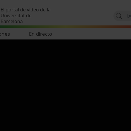
Pasar al contenido principal
El portal de vídeo de la
Universitat de
Barcelona
ones
En directo