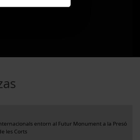
zas
nternacionals entorn al Futur Monument a la Presó
e les Corts