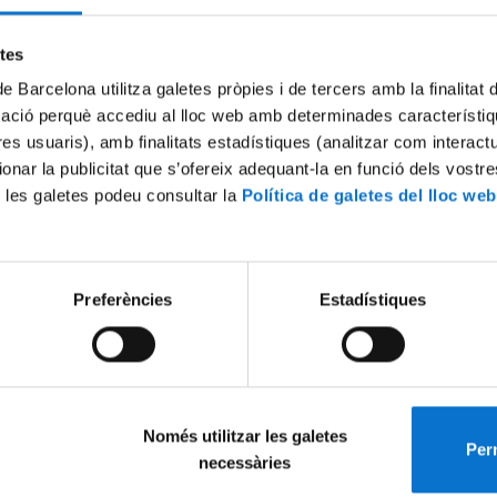
Try again
etes
de Barcelona utilitza galetes pròpies i de tercers amb la finalitat
mació perquè accediu al lloc web amb determinades característiq
tres usuaris), amb finalitats estadístiques (analitzar com interac
ionar la publicitat que s’ofereix adequant-la en funció dels vostr
 les galetes podeu consultar la
Política de galetes del lloc web
Preferències
Estadístiques
Només utilitzar les galetes
Perm
necessàries