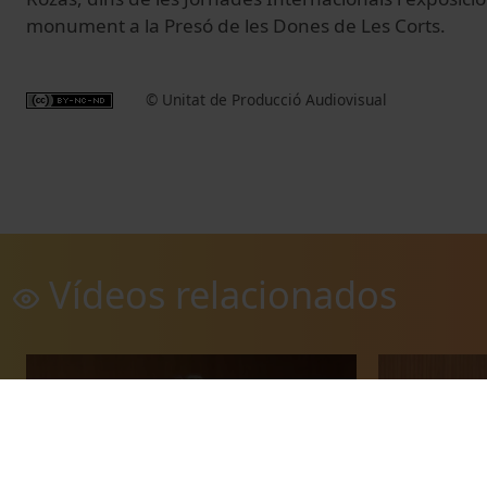
monument a la Presó de les Dones de Les Corts.
© Unitat de Producció Audiovisual
Vídeos relacionados