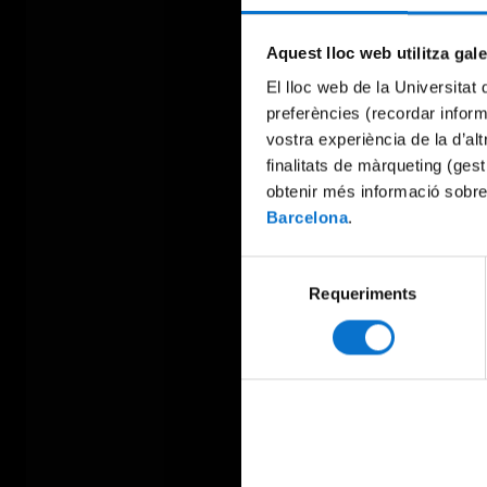
Aquest lloc web utilitza gal
El lloc web de la Universitat 
preferències (recordar infor
vostra experiència de la d’al
finalitats de màrqueting (gest
obtenir més informació sobre
Barcelona
.
Selecció
Requeriments
de
consentiment