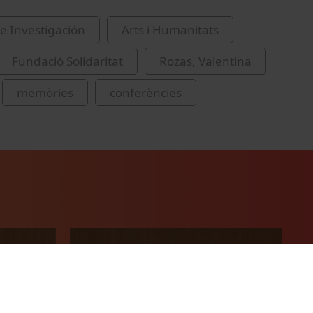
e Investigación
Arts i Humanitats
Fundació Solidaritat
Rozas, Valentina
memòries
conferències