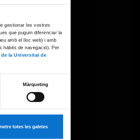
 de gestionar les vostres
ues que puguin diferenciar la
tueu amb el lloc web) i amb
es hàbits de navegació). Per
 de la Universitat de
Màrqueting
etre totes les galetes