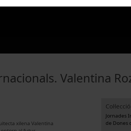
rnacionals. Valentina Ro
Col·lecció
Jornades I
de Dones d
itecta xilena Valentina
 entorn al futur