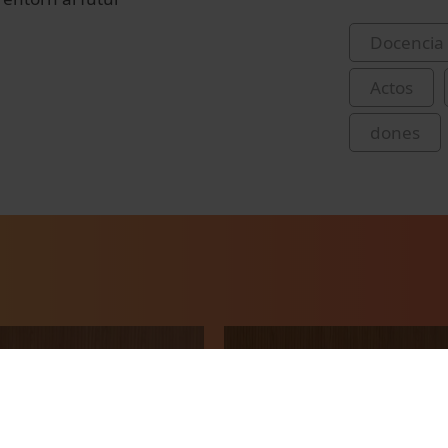
Docencia 
Actos
dones