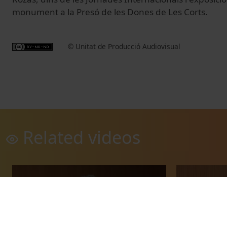
monument a la Presó de les Dones de Les Corts.
© Unitat de Producció Audiovisual
Related videos