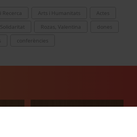
i Recerca
Arts i Humanitats
Actes
Solidaritat
Rozas, Valentina
dones
s
conferències