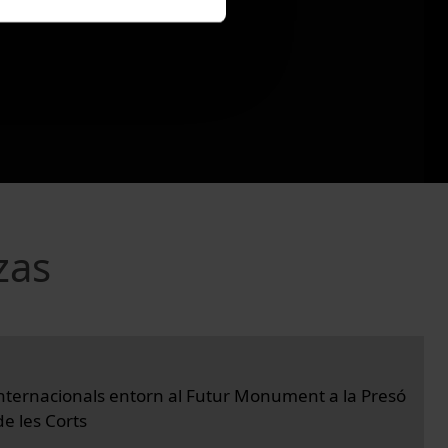
zas
nternacionals entorn al Futur Monument a la Presó
e les Corts