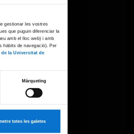
 de gestionar les vostres
ues que puguin diferenciar la
tueu amb el lloc web) i amb
es hàbits de navegació). Per
 de la Universitat de
Màrqueting
etre totes les galetes