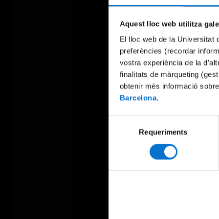
Aquest lloc web utilitza gal
El lloc web de la Universitat 
preferències (recordar infor
vostra experiència de la d’al
finalitats de màrqueting (gest
obtenir més informació sobre
Barcelona
.
Selecció
Requeriments
de
consentiment