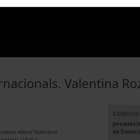
rnacionals. Valentina Ro
Col·lecció
Jornades I
de Dones d
itecta xilena Valentina
 entorn al futur