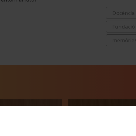
Docència 
Fundació 
memòrie