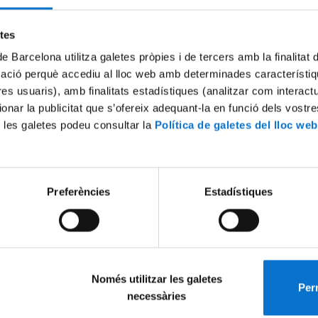
Try again
etes
de Barcelona utilitza galetes pròpies i de tercers amb la finalitat
mació perquè accediu al lloc web amb determinades característiq
tres usuaris), amb finalitats estadístiques (analitzar com interac
ionar la publicitat que s’ofereix adequant-la en funció dels vostr
 les galetes podeu consultar la
Política de galetes del lloc web
Preferències
Estadístiques
Només utilitzar les galetes
Perm
necessàries