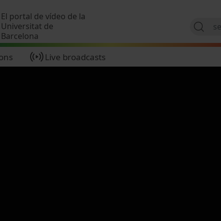
Skip to main content
El portal de vídeo de la
Universitat de
Barcelona
ions
Live broadcasts