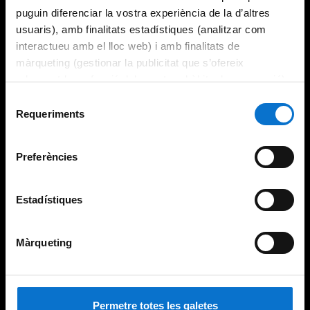
puguin diferenciar la vostra experiència de la d’altres
usuaris), amb finalitats estadístiques (analitzar com
interactueu amb el lloc web) i amb finalitats de
màrqueting (gestionar la publicitat que s’ofereix
adequant-la en funció dels vostres hàbits de navegació).
Per obtenir més informació sobre les galetes podeu
Selecció
consultar la
Política de galetes del lloc web de la
Requeriments
de
Universitat de Barcelona
.
consentiment
Preferències
Estadístiques
Màrqueting
Permetre totes les galetes