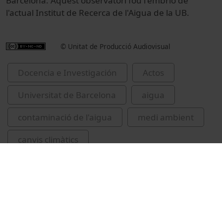
Barcelona. Aquest observatori fou l'embrió de
l'actual Institut de Recerca de l'Aigua de la UB.
© Unitat de Producció Audiovisual
Docencia e Investigación
Actos
Universitat de Barcelona
aigua
contaminació de l'aigua
medi ambient
canvis climàtics
Universitat de Barcelona. Institut de Recerca
de l'Aigua
IdRA