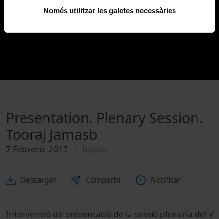
Només utilitzar les galetes necessàries
Presentation. Plenary Session.
Tooraj Jamasb
7 Febrero, 2017
Inglés
Descargar
Compartir
Notificar
Intervenció de presentació de la sessió plenaria del
V