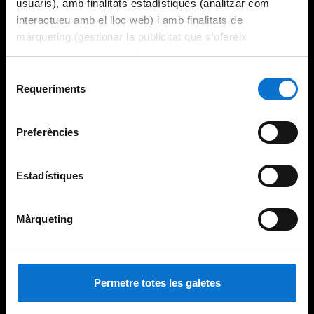
usuaris), amb finalitats estadístiques (analitzar com
interactueu amb el lloc web) i amb finalitats de
màrqueting (gestionar la publicitat que s’ofereix
adequant-la en funció dels vostres hàbits de navegació).
Per obtenir més informació sobre les galetes podeu
Selecció
consultar la
Política de galetes del lloc web de la
Requeriments
de
Universitat de Barcelona
.
consentiment
Preferències
Estadístiques
Màrqueting
Permetre totes les galetes