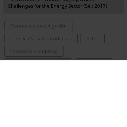
Challenges for the Energy Sector (5è : 2017)
Docencia e Investigación
Ciències Socials i Jurídiques
Actos
Economía y empresa
Universitat de Barcelona
congressos
Jamasb, Tooraj
electricitat