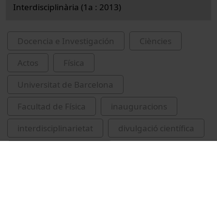
Interdisciplinària (1a : 2013)
Docencia e Investigación
Ciències
Actos
Física
Universitat de Barcelona
Facultad de Física
inauguracions
interdisciplinarietat
divulgació científica
didàctica de la ciència
Barranco Gómez, Manuel
Quer Bosor, Jordi
Calvo i Calvo, Lluís