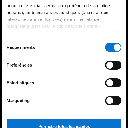
puguin diferenciar la vostra experiència de la d’altres
usuaris), amb finalitats estadístiques (analitzar com
interactueu amb el lloc web) i amb finalitats de
màrqueting (gestionar la publicitat que s’ofereix
adequant-la en funció dels vostres hàbits de navegació).
Per obtenir més informació sobre les galetes podeu
Selecció
consultar la
Política de galetes del lloc web de la
Requeriments
de
Universitat de Barcelona
.
consentiment
Preferències
Estadístiques
Màrqueting
Permetre totes les galetes