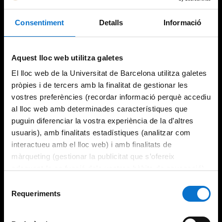
Consentiment
Detalls
Informació
Try again
Aquest lloc web utilitza galetes
El lloc web de la Universitat de Barcelona utilitza galetes
pròpies i de tercers amb la finalitat de gestionar les
vostres preferències (recordar informació perquè accediu
al lloc web amb determinades característiques que
puguin diferenciar la vostra experiència de la d’altres
usuaris), amb finalitats estadístiques (analitzar com
interactueu amb el lloc web) i amb finalitats de
màrqueting (gestionar la publicitat que s’ofereix
adequant-la en funció dels vostres hàbits de navegació).
Per obtenir més informació sobre les galetes podeu
Selecció
consultar la
Política de galetes del lloc web de la
Requeriments
de
Universitat de Barcelona
.
consentiment