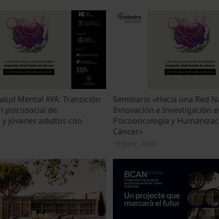
alud Mental AYA: Transición
Seminario «Hacia una Red N
n psicosocial de
Innovación e Investigación e
 y jóvenes adultos con
Psicooncología y Humanizac
Cáncer»
19 juny, 2026