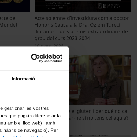
ecte de
Acte solemne d’investidura com a doctor
e Mundet
Honoris Causa a la Dra. Özlem Tureci i
lliurament dels premis extraordinaris de
grau del curs 2023-2024
10 març, 2026
Informació
 de gestionar les vostres
 accions
Quina funció té el gluten i per què no cal
ues que puguin diferenciar la
strofe
deixar de menjar-ne si no tens celiaquia?
tueu amb el lloc web) i amb
21 gener, 2026
es hàbits de navegació). Per