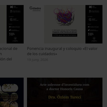
acional de
Ponencia inaugural y coloquio «El valor
n
de los cuidados»
ión del
19 juny, 2026