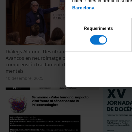
obtenir més informació sobre
Barcelona
.
Selecció
Requeriments
de
consentiment
Diàlegs Alumni - Desxifrant el cervell:
Resum de la 
Avanços en neuroimatge per a la
Impacto Vital
comprensió i tractament dels trastorns
21 novembre, 
mentals
10 desembre, 2025