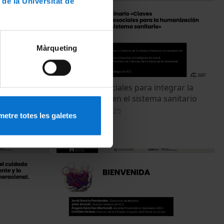
 de la Universitat de
Màrqueting
ed digital
Claves psicosociales para integrar la
lth
humanización en el sistema sanitario
r to
21 novembre, 2025
etre totes les galetes