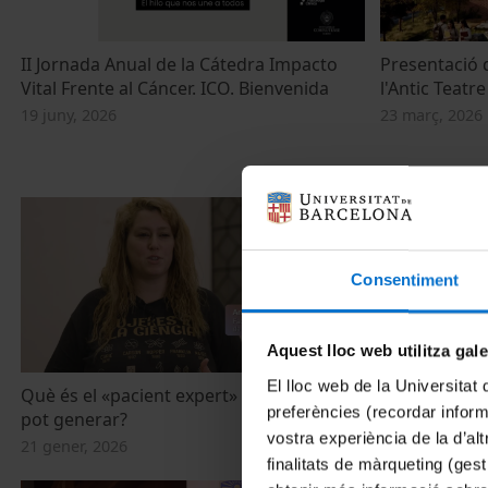
II Jornada Anual de la Cátedra Impacto
Presentació 
Vital Frente al Cáncer. ICO. Bienvenida
l'Antic Teat
19 juny, 2026
23 març, 2026
Consentiment
Aquest lloc web utilitza gal
El lloc web de la Universitat 
Què és el «pacient expert» i quins perills
En què consis
preferències (recordar infor
pot generar?
catàstrofe?
vostra experiència de la d’al
21 gener, 2026
21 gener, 2026
finalitats de màrqueting (gest