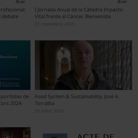
profesional:
I Jornada Anual de la Cátedra Impacto
l debate
Vital frente al Cáncer. Bienvenida
21 novembre, 2025
sportistes de
Food System & Sustainability. José A.
Curs 2024-
Torralba
25 juliol, 2025