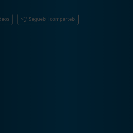
deos
Segueix i comparteix