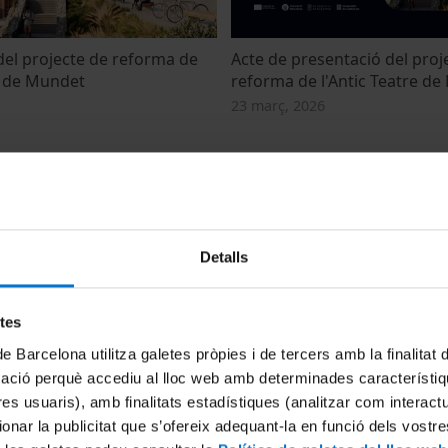
del projecte de reforma de
Acte de presentació del proj
re de Mundet
reforma de l'Antic Teatre d
23 març, 2026
Detalls
etes
de Barcelona utilitza galetes pròpies i de tercers amb la finalitat
teix el triatge ràpid en una
Quina importància tenen les
mació perquè accediu al lloc web amb determinades característiq
d'autoprotecció en una catà
tres usuaris), amb finalitats estadístiques (analitzar com interac
21 gener, 2026
ionar la publicitat que s’ofereix adequant-la en funció dels vostr