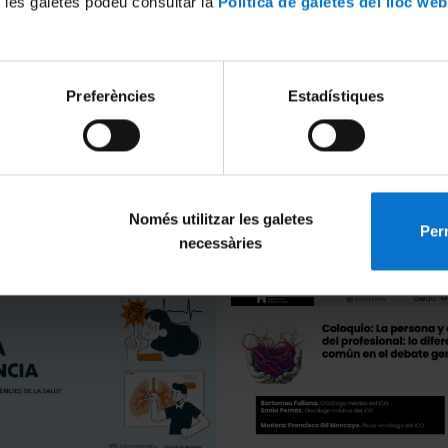
 les galetes podeu consultar la
Política de galetes del lloc web
Preferències
Estadístiques
I Jornada Anual de la Cátedra
Behavioural change IA-power
 frente al Cáncer
solutions as a key public hea
prevention strategy in cance
Només utilitzar les galetes
2025
Perm
humanize healthcare
necessàries
21 novembre, 2025