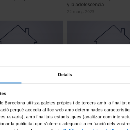
y la adolescencia
22 març, 2023
residencial con perspectiva
Acolliment residencial amb 
Detalls
de gènere
13 març, 2023
etes
de Barcelona utilitza galetes pròpies i de tercers amb la finalitat
mació perquè accediu al lloc web amb determinades característiq
tres usuaris), amb finalitats estadístiques (analitzar com interac
ionar la publicitat que s’ofereix adequant-la en funció dels vostr