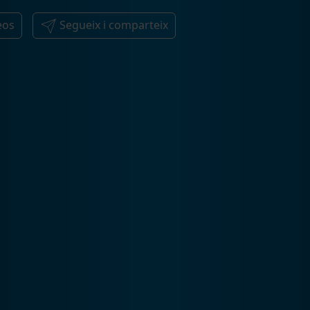
eos
Segueix i comparteix