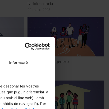
l'adolescencia
22 març, 2023
perspectiva
Perspectiva de género
Informació
8 març, 2023
 de gestionar les vostres
ues que puguin diferenciar la
tueu amb el lloc web) i amb
es hàbits de navegació). Per