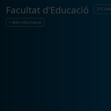
Facultat d'Educació
215
víd
+ Més informació