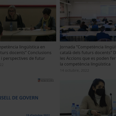
petència lingüística en
Jornada “Competència lingüí
uturs docents” Conclusions
català dels futurs docents” 
 i perspectives de futur
les Accions que es poden fer
la competència lingüística
22
14 octubre, 2022