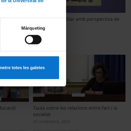
 de la Universitat de
rocessos
Acolliment familiar amb perspectiva de
 la professió
gènere
Màrqueting
1 desembre
1 gener, 2023
etre totes les galetes
educació
Taula sobre les relacions entre l’art i la
societat
25 novembre, 2022