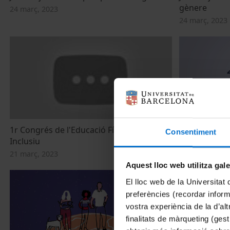
gènere
24 març, 2023
24 març, 2023
1r Congrés de l'Educació Física i l'Esport
Acogimiento 
Consentiment
Inclusiu
de género
21 març, 2023
13 març, 2023
Aquest lloc web utilitza gal
El lloc web de la Universitat 
preferències (recordar infor
vostra experiència de la d’al
finalitats de màrqueting (gest