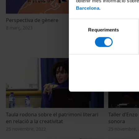
obtenir més informació sobre
Barcelona
.
Perspectiva de gènere
Acogimiento 
Selecció
género
8 març, 2023
Requeriments
de
24 febrer, 202
consentiment
Taula rodona sobre el patrimoni literari
Taller d’Enzo
en relació a la creativitat
sonora
25 novembre, 2022
25 novembre, 