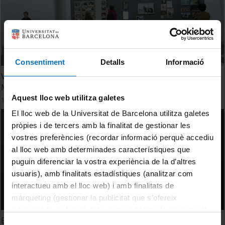
Consentiment
Detalls
Informació
Visita comentada de l'exposició "Susan Meiselas.
Mediacions"
Aquest lloc web utilitza galetes
13 December, 2017
El lloc web de la Universitat de Barcelona utilitza galetes
pròpies i de tercers amb la finalitat de gestionar les
vostres preferències (recordar informació perquè accediu
al lloc web amb determinades característiques que
puguin diferenciar la vostra experiència de la d’altres
usuaris), amb finalitats estadístiques (analitzar com
interactueu amb el lloc web) i amb finalitats de
màrqueting (gestionar la publicitat que s’ofereix
adequant-la en funció dels vostres hàbits de navegació).
En conversa. Esther Shalev-Gerz i Emmanuel Alloa
Per obtenir més informació sobre les galetes podeu