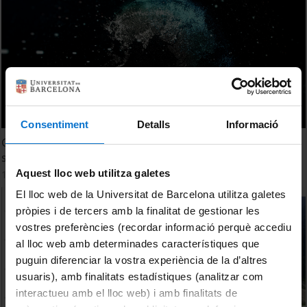
Consentiment
Detalls
Informació
Geografia i Canvi Global, un grau centrat en la
sostenibilitat
Aquest lloc web utilitza galetes
12 June, 2023
El lloc web de la Universitat de Barcelona utilitza galetes
pròpies i de tercers amb la finalitat de gestionar les
vostres preferències (recordar informació perquè accediu
al lloc web amb determinades característiques que
puguin diferenciar la vostra experiència de la d’altres
usuaris), amb finalitats estadístiques (analitzar com
interactueu amb el lloc web) i amb finalitats de