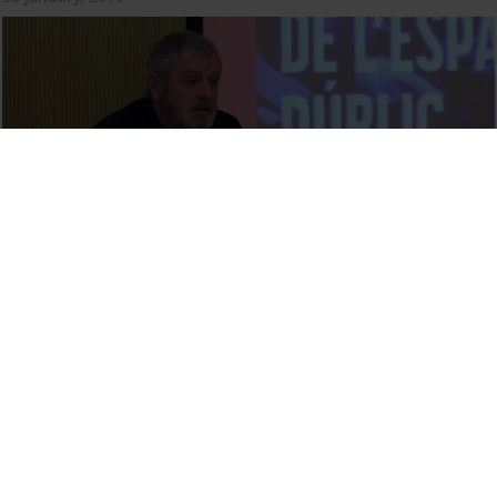
Reinventant l’espai públic a l’Eixample a propòsit del Pla
Cerdà
30 January, 2019