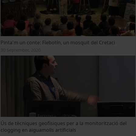
Pinta'm un conte: Flebotín, un mosquit del Cretaci
30 September, 2020
Ús de tècniques geofísiques per a la monitorització del
clogging en aiguamolls artificials