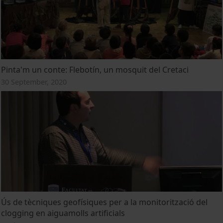
Pinta'm un conte: Flebotín, un mosquit del Cretaci
30 September, 2020
Ús de tècniques geofísiques per a la monitorització del
clogging en aiguamolls artificials