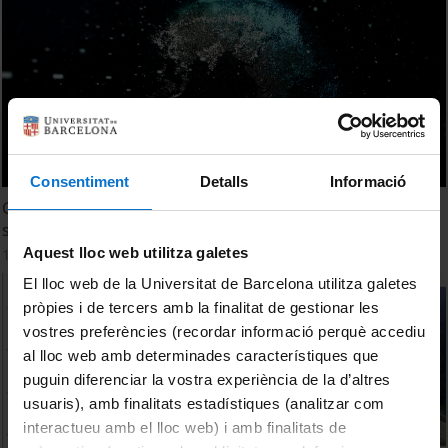
Consentiment
Detalls
Informació
Geografia i Canvi Global, un grau centrat en la
sostenibilitat
Aquest lloc web utilitza galetes
12 June, 2023
El lloc web de la Universitat de Barcelona utilitza galetes
pròpies i de tercers amb la finalitat de gestionar les
vostres preferències (recordar informació perquè accediu
al lloc web amb determinades característiques que
puguin diferenciar la vostra experiència de la d’altres
usuaris), amb finalitats estadístiques (analitzar com
interactueu amb el lloc web) i amb finalitats de