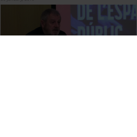
Reinventant l’espai públic a l’Eixample a propòsit del Pla
Cerdà
30 January, 2019