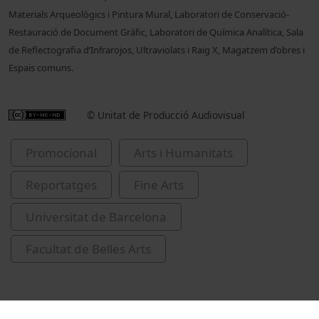
Materials Arqueològics i Pintura Mural, Laboratori de Conservació-
Restauració de Document Gràfic, Laboratori de Química Analítica, Sala
de Reflectografia d’Infrarojos, Ultraviolats i Raig X, Magatzem d’obres i
Espais comuns.
© Unitat de Producció Audiovisual
Promocional
Arts i Humanitats
Reportatges
Fine Arts
Universitat de Barcelona
Facultat de Belles Arts