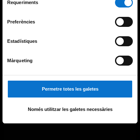
consultar la
Política de galetes del lloc web de la
Requeriments
de
Universitat de Barcelona
.
consentiment
Preferències
Estadístiques
Màrqueting
Permetre totes les galetes
Només utilitzar les galetes necessàries