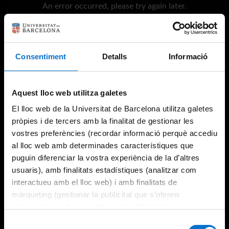
An error occurred, please try again later.
Try again
Consentiment
Detalls
Informació
Aquest lloc web utilitza galetes
El lloc web de la Universitat de Barcelona utilitza galetes
pròpies i de tercers amb la finalitat de gestionar les
vostres preferències (recordar informació perquè accediu
al lloc web amb determinades característiques que
puguin diferenciar la vostra experiència de la d’altres
usuaris), amb finalitats estadístiques (analitzar com
interactueu amb el lloc web) i amb finalitats de
màrqueting (gestionar la publicitat que s’ofereix
adequant-la en funció dels vostres hàbits de navegació).
Per obtenir més informació sobre les galetes podeu
Selecció