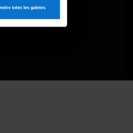
etre totes les galetes
ó