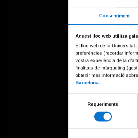
Consentiment
Aquest lloc web utilitza gal
El lloc web de la Universitat 
preferències (recordar infor
vostra experiència de la d’al
finalitats de màrqueting (gest
obtenir més informació sobre
Barcelona
.
Selecció
Requeriments
de
consentiment