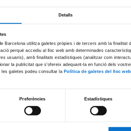
Detalls
Try again
etes
de Barcelona utilitza galetes pròpies i de tercers amb la finalitat
mació perquè accediu al lloc web amb determinades característiq
tres usuaris), amb finalitats estadístiques (analitzar com interac
ionar la publicitat que s’ofereix adequant-la en funció dels vostr
 les galetes podeu consultar la
Política de galetes del lloc web
Preferències
Estadístiques