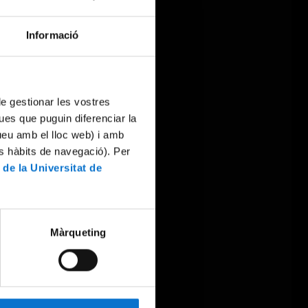
Informació
 de gestionar les vostres
ues que puguin diferenciar la
tueu amb el lloc web) i amb
es hàbits de navegació). Per
 de la Universitat de
Màrqueting