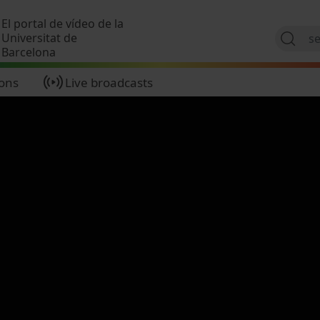
Skip to main content
El portal de vídeo de la
Universitat de
Barcelona
ions
Live broadcasts