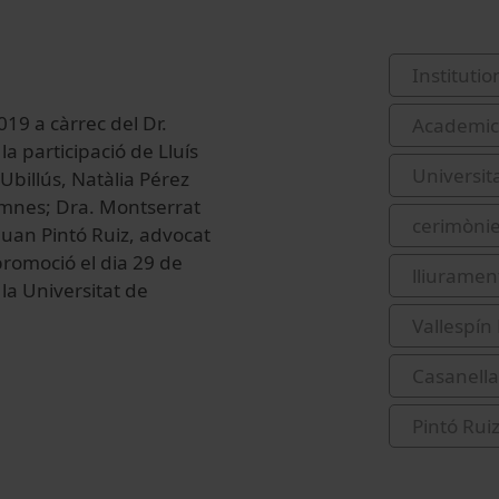
Institutio
19 a càrrec del Dr.
Academic 
la participació de Lluís
Universit
Ubillús, Natàlia Pérez
umnes; Dra. Montserrat
cerimònie
 Juan Pintó Ruiz, advocat
 promoció el dia 29 de
lliurament
la Universitat de
Vallespín
Casanella
Pintó Rui