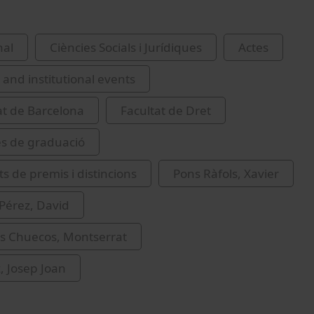
nal
Ciències Socials i Jurídiques
Actes
and institutional events
at de Barcelona
Facultat de Dret
s de graduació
s de premis i distincions
Pons Ràfols, Xavier
 Pérez, David
s Chuecos, Montserrat
z, Josep Joan