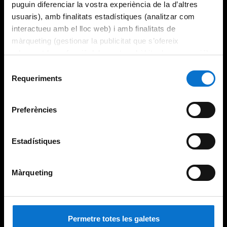
puguin diferenciar la vostra experiència de la d’altres
usuaris), amb finalitats estadístiques (analitzar com
interactueu amb el lloc web) i amb finalitats de
màrqueting (gestionar la publicitat que s’ofereix
adequant-la en funció dels vostres hàbits de navegació).
Per obtenir més informació sobre les galetes podeu
Selecció
consultar la
Política de galetes del lloc web de la
Requeriments
de
Universitat de Barcelona
.
consentiment
Preferències
Estadístiques
Màrqueting
Permetre totes les galetes