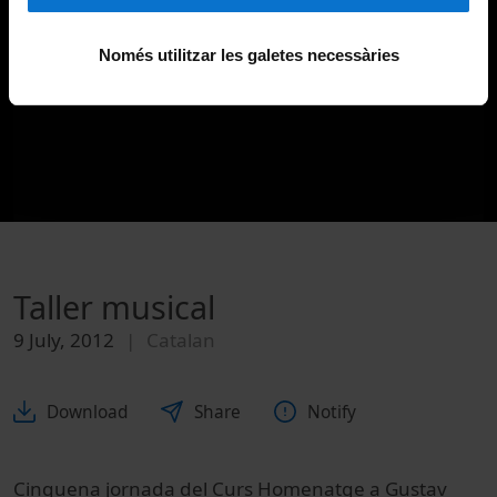
Només utilitzar les galetes necessàries
Taller musical
9 July, 2012
Catalan
Download
Share
Notify
Cinquena jornada del Curs Homenatge a Gustav