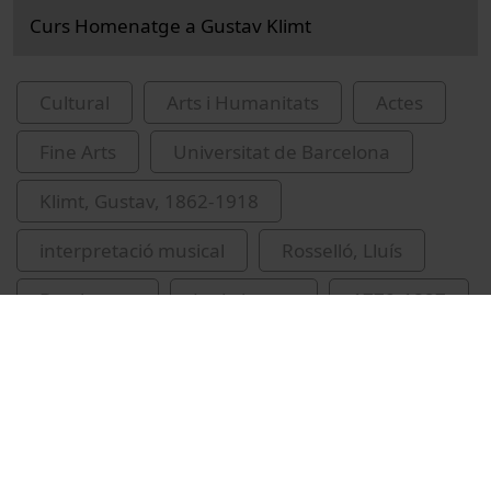
Curs Homenatge a Gustav Klimt
Cultural
Arts i Humanitats
Actes
Fine Arts
Universitat de Barcelona
Klimt, Gustav, 1862-1918
interpretació musical
Rosselló, Lluís
Beethoven
Ludwig van
1770-1827
conferències
recursos educatius oberts UB