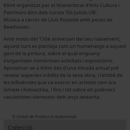
Klimt organitzat per el Vicerectorat d'Arts Cultura i
Patrimoni dins dels cursos 'Els Juliols UB'.
Música a càrrec de Lluís Rosselló amb peces de
Beethoven.
Amb motiu del 150è aniversari del seu naixement,
aquest curs es planteja com un homenatge a aquest
geni de la pintura, sobre el qual enguany
s'organitzen nombroses activitats i exposicions.
Aproximar-se a Klimt des d'una mirada actual pot
revelar aspectes inèdits de la seva obra, i també de
les influències que va exercir en artistes com ara
Schiele i Kokoschka, i fins i tot sobre els polèmics
«accionistes vienesos» dels anys seixanta.
© Unitat de Producció Audiovisual
Col·lecció