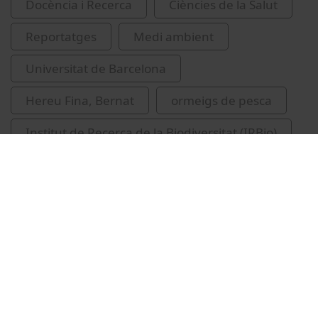
Docència i Recerca
Ciències de la Salut
Reportatges
Medi ambient
Universitat de Barcelona
Hereu Fina, Bernat
ormeigs de pesca
Institut de Recerca de la Biodiversitat (IRBio)
pesca
avaluació d'impacte ambiental
Related videos