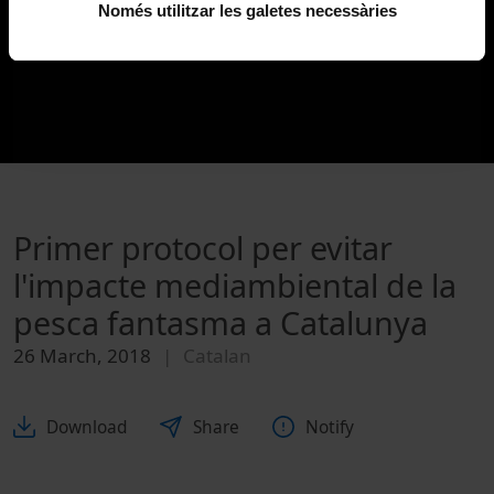
Només utilitzar les galetes necessàries
Primer protocol per evitar
l'impacte mediambiental de la
pesca fantasma a Catalunya
26 March, 2018
Catalan
Download
Share
Notify