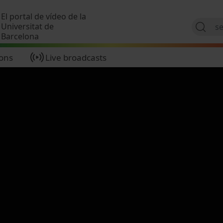
Skip to main content
El portal de vídeo de la
Universitat de
Barcelona
ions
Live broadcasts