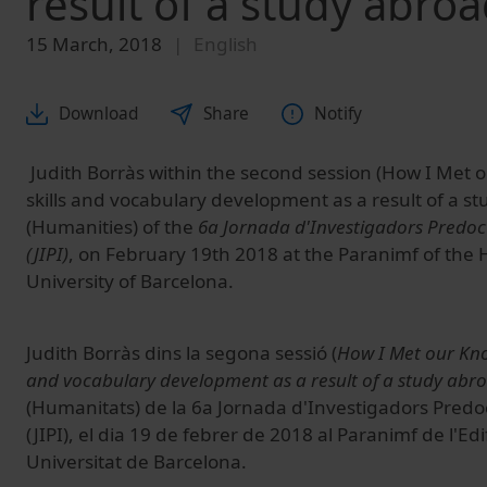
result of a study abro
15 March, 2018
English
Download
Share
Notify
Judith Borràs within the second session (How I Met
skills and vocabulary development as a result of a 
(Humanities) of the
6a Jornada d'Investigadors Predoct
(JIPI)
, on February 19th 2018 at the Paranimf of the H
University of Barcelona.
Judith Borràs dins la segona sessió (
How I Met our Kn
and vocabulary development as a result of a study abr
(Humanitats) de la 6a Jornada d'Investigadors Predoct
(JIPI), el dia 19 de febrer de 2018 al Paranimf de l'Edif
Universitat de Barcelona.