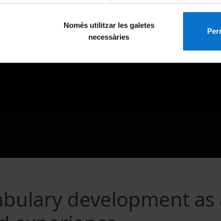
Només utilitzar les galetes
Perm
necessàries
cabulary development as 