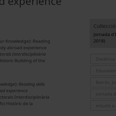
ad experience
Col·lecció
Jornada d'I
2018)
 our Knowledge): Reading
study abroad experience
orals Interdisciplinària
Docència 
istoric Building of the
Educatio
Borràs, J
owledge
):
Reading skills
oad experience
Jornada d
orals Interdisciplinària
ici Històric de la
estudis a 