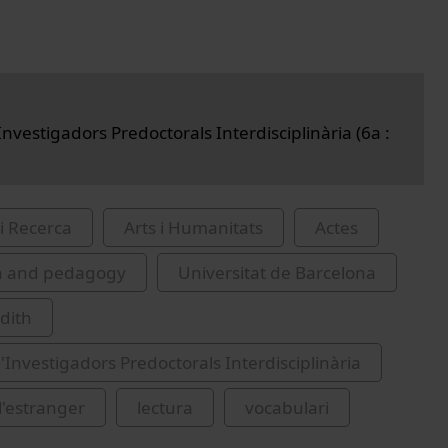
nvestigadors Predoctorals Interdisciplinària (6a :
i Recerca
Arts i Humanitats
Actes
n and pedagogy
Universitat de Barcelona
udith
'Investigadors Predoctorals Interdisciplinària
l'estranger
lectura
vocabulari