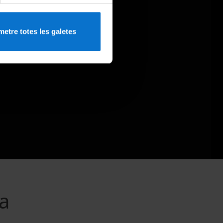
etre totes les galetes
a