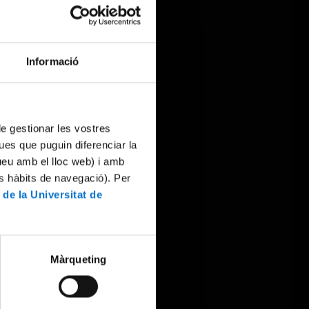
Informació
 de gestionar les vostres
ues que puguin diferenciar la
tueu amb el lloc web) i amb
es hàbits de navegació). Per
 de la Universitat de
Màrqueting