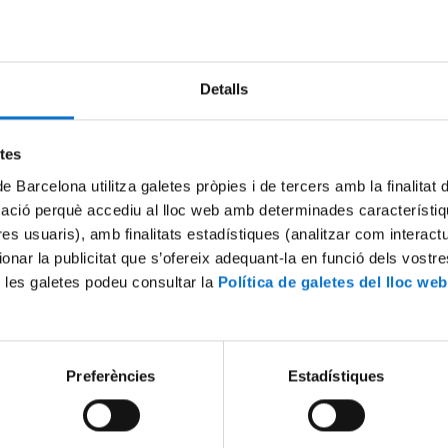
Try again
Detalls
etes
de Barcelona utilitza galetes pròpies i de tercers amb la finalitat
mació perquè accediu al lloc web amb determinades característiq
tres usuaris), amb finalitats estadístiques (analitzar com interac
ionar la publicitat que s’ofereix adequant-la en funció dels vostr
 les galetes podeu consultar la
Política de galetes del lloc web
Preferències
Estadístiques