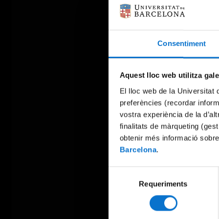
Consentiment
Aquest lloc web utilitza gal
El lloc web de la Universitat 
preferències (recordar infor
vostra experiència de la d’al
finalitats de màrqueting (gest
obtenir més informació sobre
Barcelona
.
Selecció
Requeriments
de
consentiment