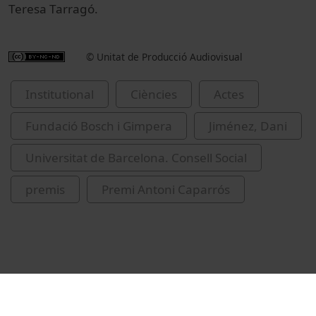
Teresa Tarragó.
© Unitat de Producció Audiovisual
Institutional
Ciències
Actes
Fundació Bosch i Gimpera
Jiménez, Dani
Universitat de Barcelona. Consell Social
premis
Premi Antoni Caparrós