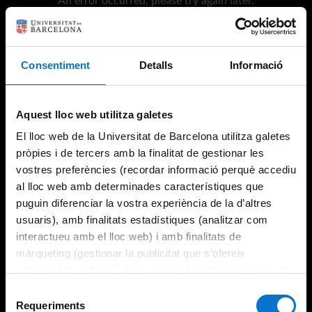
An error occurred, please try again later.
Consentiment
Detalls
Informació
Try again
Aquest lloc web utilitza galetes
El lloc web de la Universitat de Barcelona utilitza galetes
pròpies i de tercers amb la finalitat de gestionar les
vostres preferències (recordar informació perquè accediu
al lloc web amb determinades característiques que
puguin diferenciar la vostra experiència de la d’altres
usuaris), amb finalitats estadístiques (analitzar com
interactueu amb el lloc web) i amb finalitats de
màrqueting (gestionar la publicitat que s’ofereix
adequant-la en funció dels vostres hàbits de navegació).
Per obtenir més informació sobre les galetes podeu
Selecció
consultar la
Política de galetes del lloc web de la
Requeriments
de