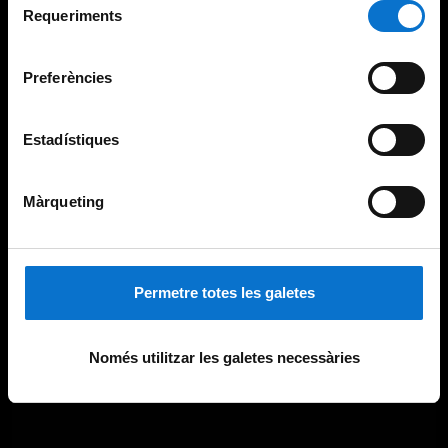
consultar la
Política de galetes del lloc web de la
Requeriments
de
Universitat de Barcelona
.
consentiment
Preferències
Estadístiques
Màrqueting
Permetre totes les galetes
Només utilitzar les galetes necessàries