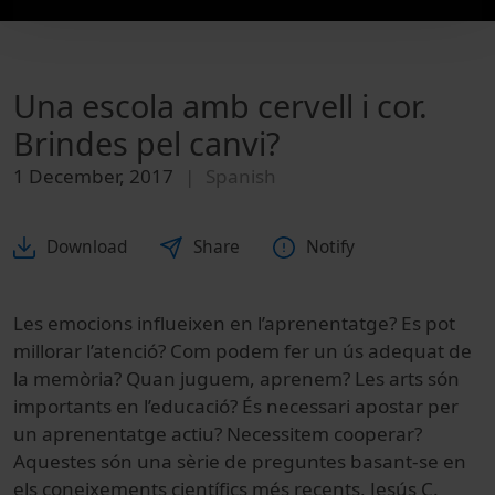
Una escola amb cervell i cor.
Brindes pel canvi?
1 December, 2017
Spanish
Download
Share
Notify
Les emocions influeixen en l’aprenentatge? Es pot
millorar l’atenció? Com podem fer un ús adequat de
la memòria? Quan juguem, aprenem? Les arts són
importants en l’educació? És necessari apostar per
un aprenentatge actiu? Necessitem cooperar?
Aquestes són una sèrie de preguntes basant-se en
els coneixements científics més recents, Jesús C.