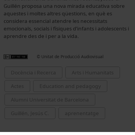
Guillén proposa una nova mirada educativa sobre
aquestes i moltes altres qüestions, en què es
considera essencial atendre les necessitats
emocionals, socials i físiques d’infants i adolescents i
aprendre des de i per a la vida.
© Unitat de Producció Audiovisual
Docència i Recerca
Arts i Humanitats
Actes
Education and pedagogy
Alumni Universitat de Barcelona
Guillén, Jesús C.
aprenentatge