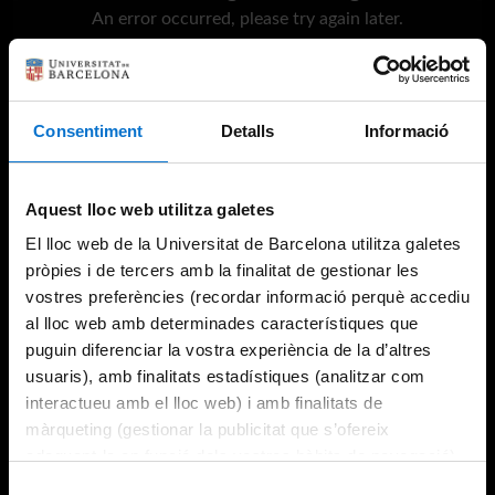
An error occurred, please try again later.
Try again
Consentiment
Detalls
Informació
Aquest lloc web utilitza galetes
El lloc web de la Universitat de Barcelona utilitza galetes
pròpies i de tercers amb la finalitat de gestionar les
vostres preferències (recordar informació perquè accediu
al lloc web amb determinades característiques que
puguin diferenciar la vostra experiència de la d’altres
usuaris), amb finalitats estadístiques (analitzar com
interactueu amb el lloc web) i amb finalitats de
màrqueting (gestionar la publicitat que s’ofereix
adequant-la en funció dels vostres hàbits de navegació).
Per obtenir més informació sobre les galetes podeu
Selecció