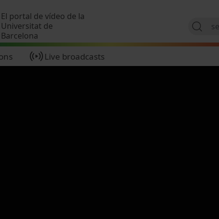
Skip to main content
El portal de vídeo de la
Universitat de
Barcelona
ions
Live broadcasts