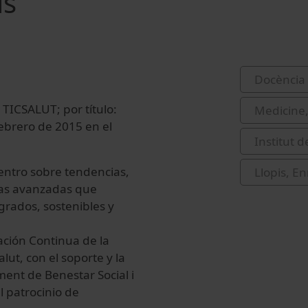
is
Docència 
 TICSALUT; por título:
Medicine,
febrero de 2015 en el
Institut 
entro sobre tendencias,
Llopis, En
cas avanzadas que
egrados, sostenibles y
ación Continua de la
lut, con el soporte y la
ent de Benestar Social i
l patrocinio de