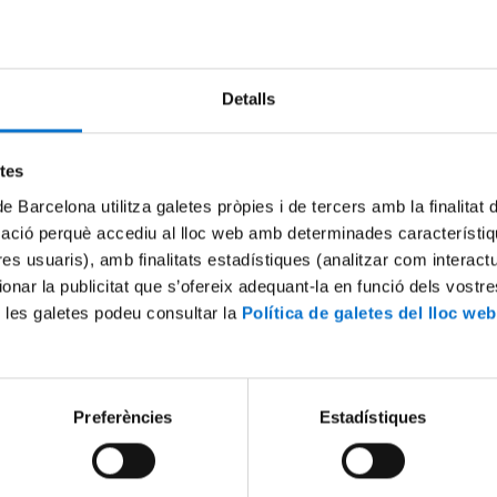
Try again
Detalls
etes
de Barcelona utilitza galetes pròpies i de tercers amb la finalitat
mació perquè accediu al lloc web amb determinades característiq
tres usuaris), amb finalitats estadístiques (analitzar com interac
ionar la publicitat que s’ofereix adequant-la en funció dels vostr
 les galetes podeu consultar la
Política de galetes del lloc web
Preferències
Estadístiques