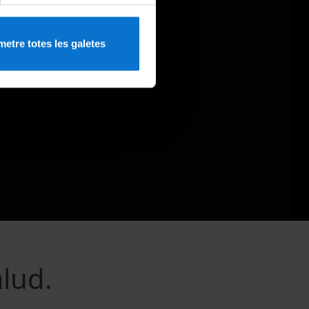
etre totes les galetes
lud.