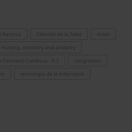
i Recerca
Ciències de la Salut
Actes
 nursing, dentistry and podiatry
de Formació Contínua - IL3
congressos
ric
tecnologia de la informació