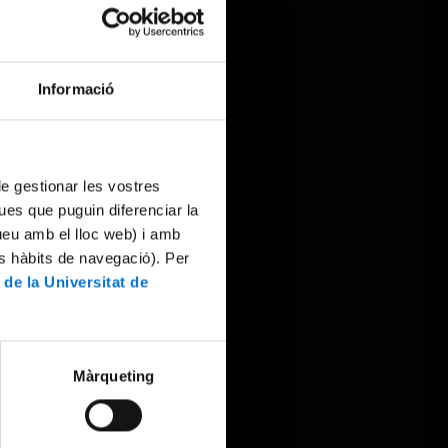
Informació
 de gestionar les vostres
ues que puguin diferenciar la
tueu amb el lloc web) i amb
es hàbits de navegació). Per
 de la Universitat de
Màrqueting