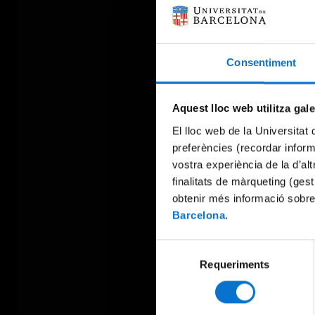
Consentiment
Aquest lloc web utilitza gal
El lloc web de la Universitat 
preferències (recordar infor
vostra experiència de la d’al
finalitats de màrqueting (gest
obtenir més informació sobre
Barcelona
.
Selecció
Requeriments
de
consentiment