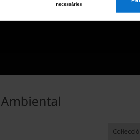
Perm
necessàries
 Ambiental
Col·lecció