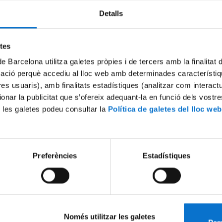
Detalls
Try again
etes
de Barcelona utilitza galetes pròpies i de tercers amb la finalitat
mació perquè accediu al lloc web amb determinades característiq
tres usuaris), amb finalitats estadístiques (analitzar com interac
ionar la publicitat que s’ofereix adequant-la en funció dels vostr
 les galetes podeu consultar la
Política de galetes del lloc web
Preferències
Estadístiques
Només utilitzar les galetes