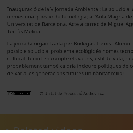
Inauguració de la V Jornada Ambiental: La solució al 
només una qüestió de tecnologia; a l'Aula Magna de l'E
Universitat de Barcelona. Acte a càrrec de Miguel Agus
Tomàs Molina.
La jornada organitzada per Bodegas Torres i Alumn
possible
solució al
problema ecològic
és
només
tecno
cultural,
tenint en
compte els
valors
, estil de
vida
, m
probablement
també
caldria incloure
polítiques
de 
deixar
a
les
generacions
futures un
hàbitat
millor
.
© Unitat de Producció Audiovisual
Related videos