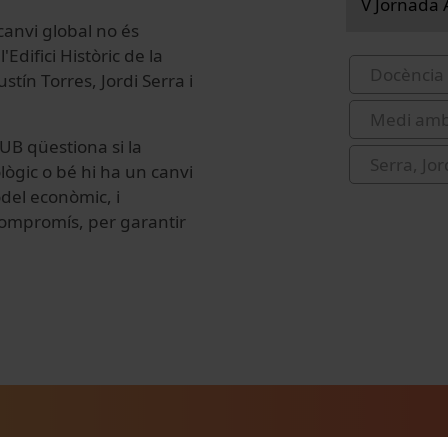
V Jornada 
canvi global no és
difici Històric de la
Docència 
tín Torres, Jordi Serra i
Medi amb
i UB
qüestiona si
la
Serra, Jor
lògic
o
bé hi ha un
canvi
odel
econòmic,
i
compromís
, per garantir