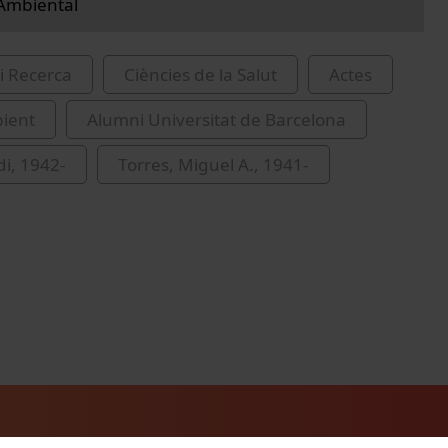
Ambiental
i Recerca
Ciències de la Salut
Actes
ient
Alumni Universitat de Barcelona
di, 1942-
Torres, Miguel A., 1941-