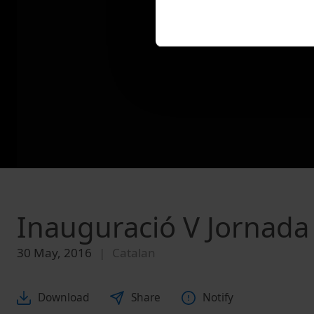
Inauguració V Jornada
30 May, 2016
Catalan
Download
Share
Notify