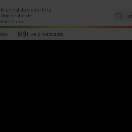
Skip to main content
El portal de vídeo de la
Universitat de
Barcelona
ions
Live broadcasts