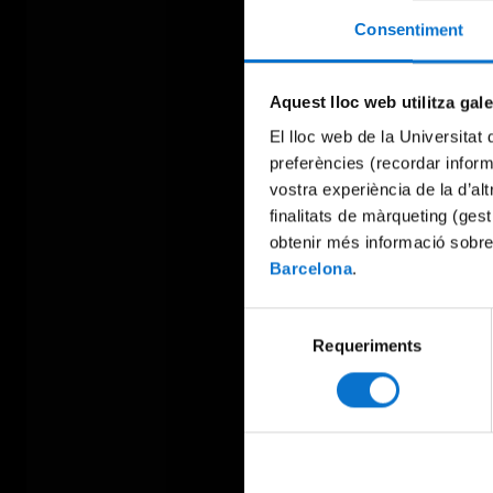
Consentiment
Aquest lloc web utilitza gal
El lloc web de la Universitat 
preferències (recordar infor
vostra experiència de la d’al
finalitats de màrqueting (gest
obtenir més informació sobre
Barcelona
.
Selecció
Requeriments
de
consentiment