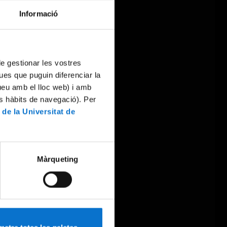
Informació
 de gestionar les vostres
ues que puguin diferenciar la
tueu amb el lloc web) i amb
es hàbits de navegació). Per
 de la Universitat de
Màrqueting