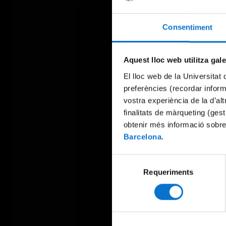
Consentiment
Aquest lloc web utilitza gal
El lloc web de la Universitat 
preferències (recordar infor
vostra experiència de la d’al
finalitats de màrqueting (gest
obtenir més informació sobre
Barcelona
.
Selecció
Requeriments
de
consentiment