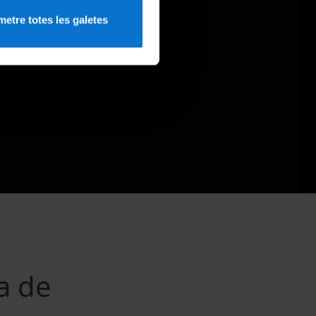
etre totes les galetes
ca de