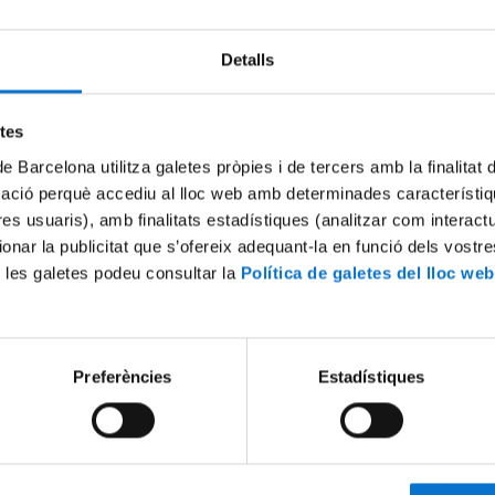
Detalls
Try again
etes
de Barcelona utilitza galetes pròpies i de tercers amb la finalitat
mació perquè accediu al lloc web amb determinades característiq
tres usuaris), amb finalitats estadístiques (analitzar com interac
ionar la publicitat que s’ofereix adequant-la en funció dels vostr
 les galetes podeu consultar la
Política de galetes del lloc web
Preferències
Estadístiques