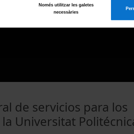
Només utilitzar les galetes
Perm
necessàries
al de servicios para los
 la Universitat Politécni