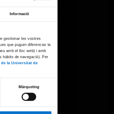
Informació
 de gestionar les vostres
ues que puguin diferenciar la
tueu amb el lloc web) i amb
es hàbits de navegació). Per
 de la Universitat de
Màrqueting