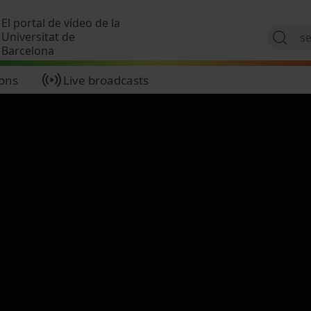
Skip to main content
El portal de vídeo de la
Universitat de
Barcelona
ions
Live broadcasts