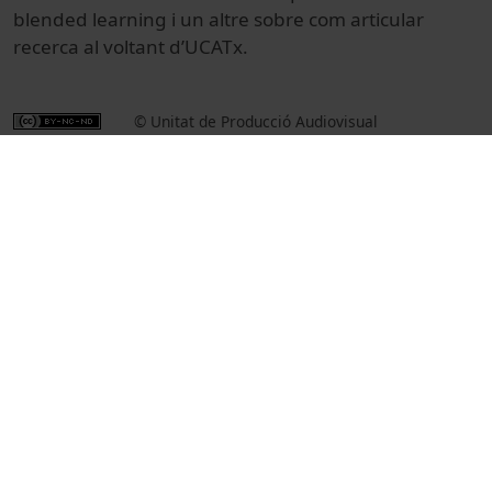
blended learning i un altre sobre com articular
recerca al voltant d’UCATx.
© Unitat de Producció Audiovisual
Institutional
Actes
Academic and institutional events
Universitat de Barcelona
cursos en línia oberts i massius
Viader Junyent, Manel
Pallarés, Josep
Sancho Vinuesa, Teresa