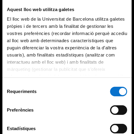
Aquest lloc web utilitza galetes
El lloc web de la Universitat de Barcelona utilitza galetes
pròpies i de tercers amb la finalitat de gestionar les
vostres preferències (recordar informació perquè accediu
al lloc web amb determinades característiques que
puguin diferenciar la vostra experiència de la d’altres
usuaris), amb finalitats estadístiques (analitzar com
interactueu amb el lloc web) i amb finalitats de
màrqueting (gestionar la publicitat que s’ofereix
adequant-la en funció dels vostres hàbits de navegació).
Per obtenir més informació sobre les galetes podeu
Selecció
consultar la
Política de galetes del lloc web de la
Requeriments
de
Universitat de Barcelona
.
consentiment
Preferències
Estadístiques