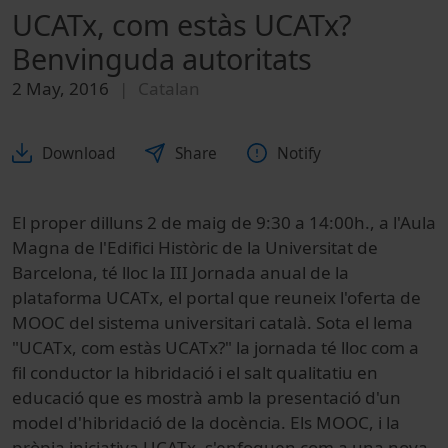
UCATx, com estàs UCATx?
Benvinguda autoritats
2 May, 2016
Catalan
Download
Share
Notify
El proper dilluns 2 de maig de 9:30 a 14:00h., a l'Aula
Magna de l'Edifici Històric de la Universitat de
Barcelona, té lloc la III Jornada anual de la
plataforma
UCATx
, el portal que reuneix l'oferta de
MOOC del sistema universitari català. Sota el lema
"
UCATx, com estàs UCATx?
" la jornada té lloc com a
fil conductor la hibridació i el salt qualitatiu en
educació que es mostrà amb la presentació d'un
model d'hibridació de la docència. Els MOOC, i la
pròpia iniciativa UCATx, s'enfoquen com a una nova