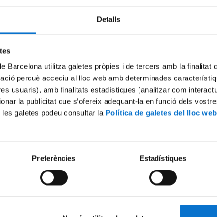
Detalls
Try again
etes
de Barcelona utilitza galetes pròpies i de tercers amb la finalitat
mació perquè accediu al lloc web amb determinades característiq
tres usuaris), amb finalitats estadístiques (analitzar com interac
ionar la publicitat que s’ofereix adequant-la en funció dels vostr
 les galetes podeu consultar la
Política de galetes del lloc web
Preferències
Estadístiques