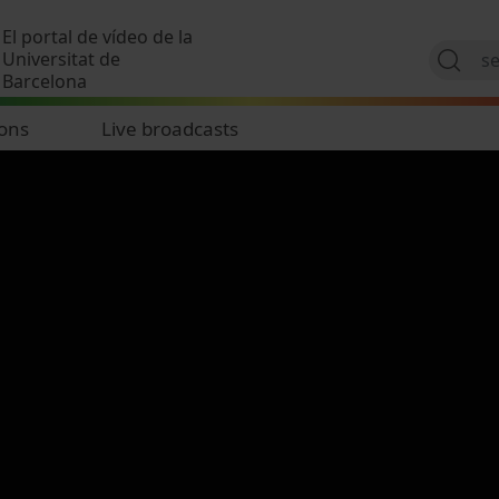
Skip to main content
El portal de vídeo de la
Universitat de
Barcelona
ions
Live broadcasts