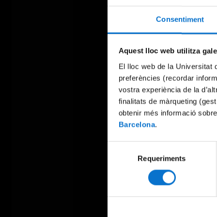
Consentiment
Aquest lloc web utilitza gal
El lloc web de la Universitat 
preferències (recordar infor
vostra experiència de la d’al
finalitats de màrqueting (gest
obtenir més informació sobre
Barcelona
.
Selecció
Requeriments
de
consentiment