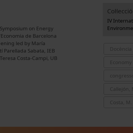
Col·lecció
IV Intern
Environmen
c Symposium on Energy
d'Economia de Barcelona
pening led by María
Docència 
tí Parellada Sabata, IEB
 Teresa Costa-Campi, UB
Economy 
congress
Callejón,
Costa, M.