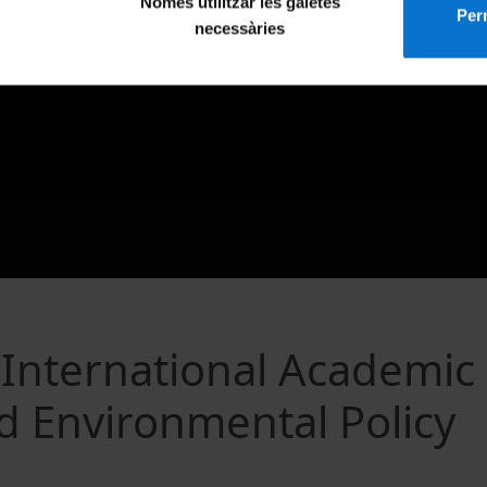
Només utilitzar les galetes
Perm
necessàries
International Academic
 Environmental Policy