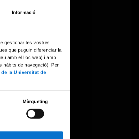
Informació
 de gestionar les vostres
ues que puguin diferenciar la
tueu amb el lloc web) i amb
es hàbits de navegació). Per
 de la Universitat de
Màrqueting