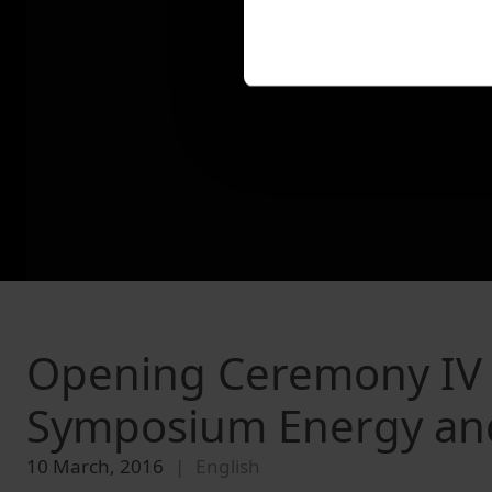
Opening Ceremony IV 
Symposium Energy and
10 March, 2016
English