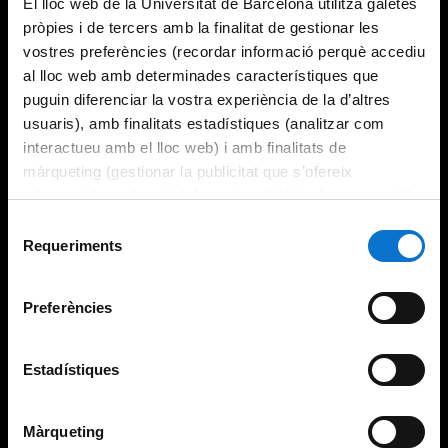
El lloc web de la Universitat de Barcelona utilitza galetes
pròpies i de tercers amb la finalitat de gestionar les
vostres preferències (recordar informació perquè accediu
al lloc web amb determinades característiques que
puguin diferenciar la vostra experiència de la d’altres
usuaris), amb finalitats estadístiques (analitzar com
interactueu amb el lloc web) i amb finalitats de
màrqueting (gestionar la publicitat que s’ofereix
adequant-la en funció dels vostres hàbits de navegació).
Per obtenir més informació sobre les galetes podeu
Selecció
consultar la
Política de galetes del lloc web de la
Requeriments
de
Universitat de Barcelona
.
consentiment
Preferències
Estadístiques
Màrqueting