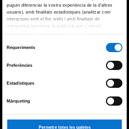
puguin diferenciar la vostra experiència de la d’altres
usuaris), amb finalitats estadístiques (analitzar com
interactueu amb el lloc web) i amb finalitats de
màrqueting (gestionar la publicitat que s’ofereix
adequant-la en funció dels vostres hàbits de navegació).
Per obtenir més informació sobre les galetes podeu
Selecció
consultar la
Política de galetes del lloc web de la
Requeriments
de
Universitat de Barcelona
.
consentiment
Preferències
Estadístiques
Màrqueting
Permetre totes les galetes