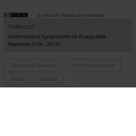
© Unitat de Producció Audiovisual
Col·lecció
International Symposium on Knappable
Materials (10è : 2015)
Docència i Recerca
Arts i Humanitats
Actes
History
Universitat de Barcelona
Facultat de Geografia i Història
Fernandes, Paul
sílex