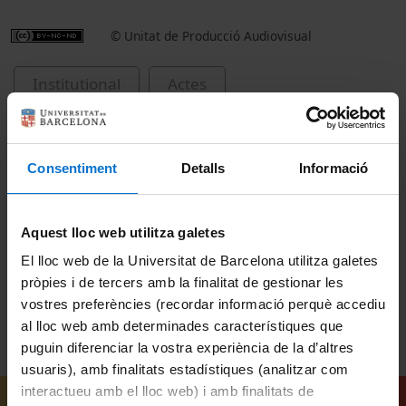
© Unitat de Producció Audiovisual
Institutional
Actes
Academic and institutional events
Universitat de Barcelona
Consentiment
Detalls
Informació
investidures de Doctors Honoris Causa
Aquest lloc web utilitza galetes
Ludwig, Peter
1990
El lloc web de la Universitat de Barcelona utilitza galetes
pròpies i de tercers amb la finalitat de gestionar les
vostres preferències (recordar informació perquè accediu
al lloc web amb determinades característiques que
puguin diferenciar la vostra experiència de la d’altres
usuaris), amb finalitats estadístiques (analitzar com
interactueu amb el lloc web) i amb finalitats de