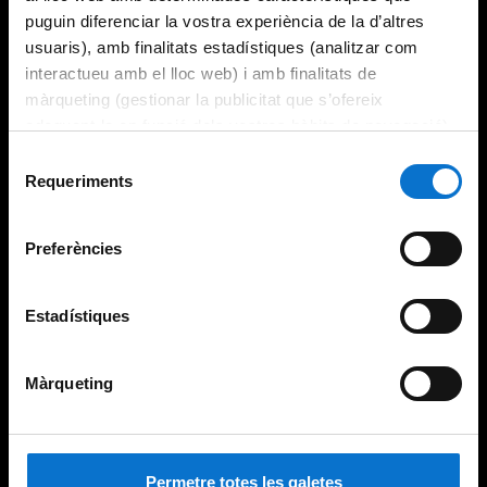
puguin diferenciar la vostra experiència de la d’altres
usuaris), amb finalitats estadístiques (analitzar com
interactueu amb el lloc web) i amb finalitats de
màrqueting (gestionar la publicitat que s’ofereix
adequant-la en funció dels vostres hàbits de navegació).
Per obtenir més informació sobre les galetes podeu
Selecció
consultar la
Política de galetes del lloc web de la
Requeriments
de
Universitat de Barcelona
.
consentiment
Preferències
Estadístiques
Màrqueting
Permetre totes les galetes