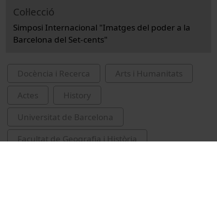
Col·lecció
Simposi Internacional "Imatges del poder a la
Barcelona del Set-cents"
Docència i Recerca
Arts i Humanitats
Actes
History
Universitat de Barcelona
Facultat de Geografia i Història
Triadó, Joan-Ramon, 1948-
García Sánchez, Laura, 1964-