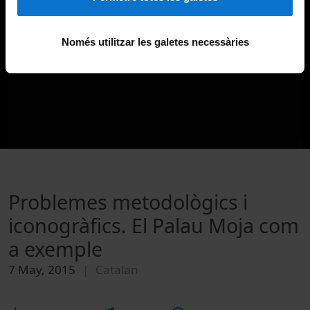
Només utilitzar les galetes necessàries
Problemes metodològics i
iconogràfics. El Palau Moja com
a exemple
7 May, 2015
Catalan