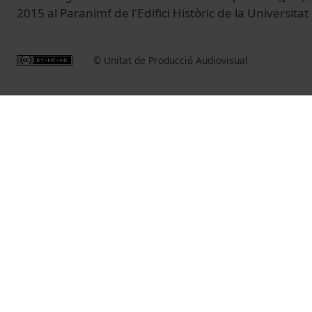
2015 al Paranimf de l'Edifici Històric de la Universita
© Unitat de Producció Audiovisual
Related videos