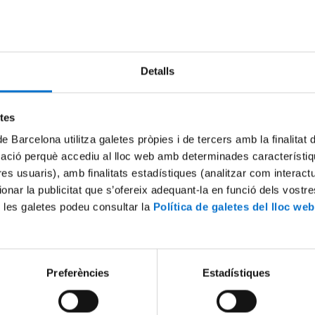
Try again
Detalls
etes
de Barcelona utilitza galetes pròpies i de tercers amb la finalitat
mació perquè accediu al lloc web amb determinades característiq
tres usuaris), amb finalitats estadístiques (analitzar com interac
ionar la publicitat que s’ofereix adequant-la en funció dels vostr
 les galetes podeu consultar la
Política de galetes del lloc web
Preferències
Estadístiques