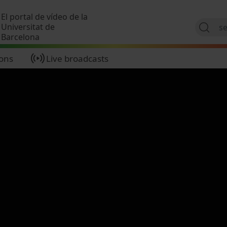
Skip to main content
El portal de vídeo de la
Universitat de
Barcelona
ions
Live broadcasts