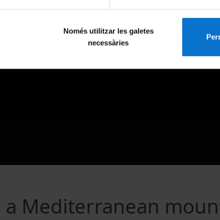
Només utilitzar les galetes
Perm
necessàries
in a Mediterranean moun