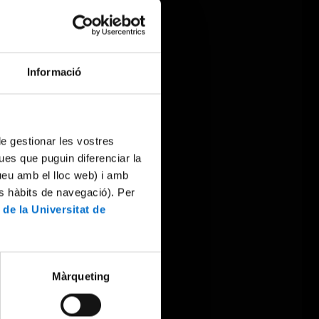
Informació
 de gestionar les vostres
ues que puguin diferenciar la
tueu amb el lloc web) i amb
es hàbits de navegació). Per
 de la Universitat de
Màrqueting