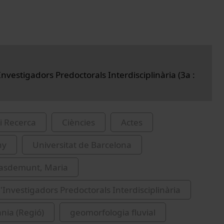
nvestigadors Predoctorals Interdisciplinària (3a :
i Recerca
Ciències
Actes
hy
Universitat de Barcelona
nasdemunt, Maria
'Investigadors Predoctorals Interdisciplinària
nia (Regió)
geomorfologia fluvial