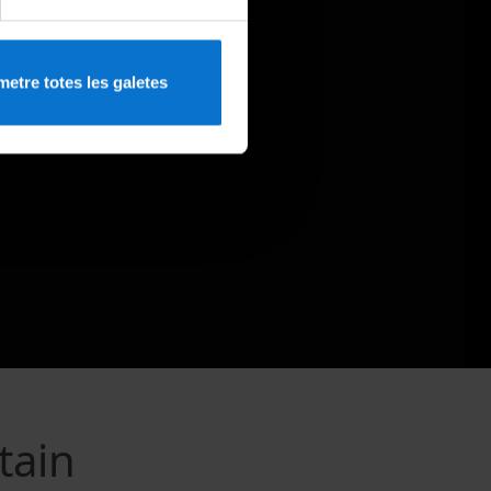
etre totes les galetes
tain