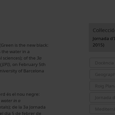
Col·lecció
Jornada d'I
2015)
Green is the new black:
the water in a
sciences); of the
3a
Docència 
(JIPI)
, on February 5th
niversity of Barcelona
Geograp
Roig Pla
erd
és el nou
negre
:
Jornada d
 water in a
tals
);
de la 3a Jornada
Mediterrà
 el dia 5 de febrer de