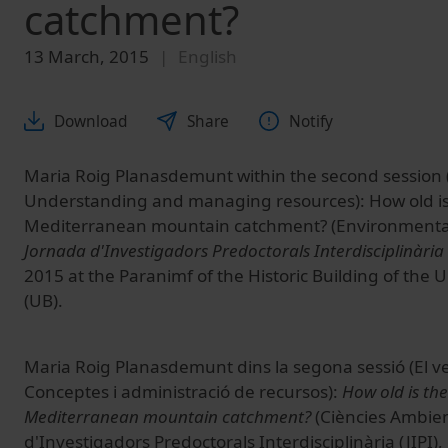
catchment?
13 March, 2015
English
Download
Share
Notify
Maria Roig Planasdemunt within the second session (
Understanding and managing resources): How old is 
Mediterranean mountain catchment? (Environmental 
Jornada d'Investigadors Predoctorals Interdisciplinària 
2015 at the Paranimf of the Historic Building of the U
(UB).
Maria Roig Planasdemunt dins la segona sessió (
El v
Conceptes
i
administració de recursos):
How old is the
Mediterranean mountain catchment?
(
Ciències
Ambien
d'Investigadors Predoctorals Interdisciplinària (JIPI),