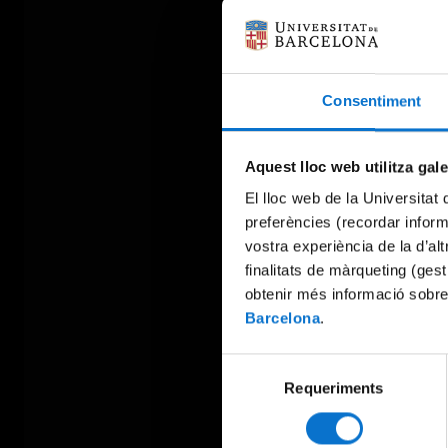
Consentiment
Aquest lloc web utilitza gal
El lloc web de la Universitat 
preferències (recordar infor
vostra experiència de la d’al
finalitats de màrqueting (gest
obtenir més informació sobre
Barcelona
.
Selecció
Requeriments
de
consentiment