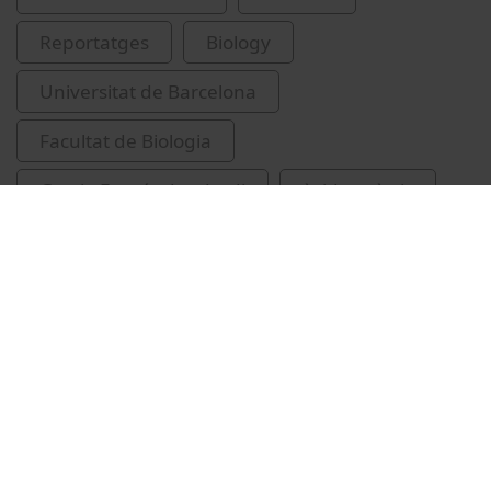
Reportatges
Biology
Universitat de Barcelona
Facultat de Biologia
Garcia Fernández, Jordi
àcid aspàrtic
Related videos