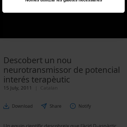
Descobert un nou
neurotransmissor de potencial
interés terapèutic
15 July, 2011
Catalan
Download
Share
Notify
Un equip científic descobreix que l'àcid D-aspàrtic