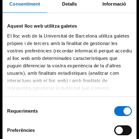
Consentiment
Detalls
Informació
Try again
Aquest lloc web utilitza galetes
El lloc web de la Universitat de Barcelona utilitza galetes
pròpies i de tercers amb la finalitat de gestionar les
vostres preferències (recordar informació perquè accediu
al lloc web amb determinades característiques que
puguin diferenciar la vostra experiència de la d’altres
usuaris), amb finalitats estadístiques (analitzar com
interactueu amb el lloc web) i amb finalitats de
màrqueting (gestionar la publicitat que s’ofereix
adequant-la en funció dels vostres hàbits de navegació).
Per obtenir més informació sobre les galetes podeu
Selecció
consultar la
Política de galetes del lloc web de la
Requeriments
de
Universitat de Barcelona
.
consentiment
Preferències