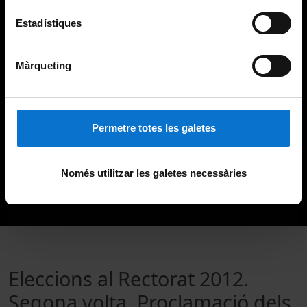
Estadístiques
Màrqueting
Permetre totes les galetes
Només utilitzar les galetes necessàries
Eleccions al Rectorat 2012.
Segona volta. Proclamació dels