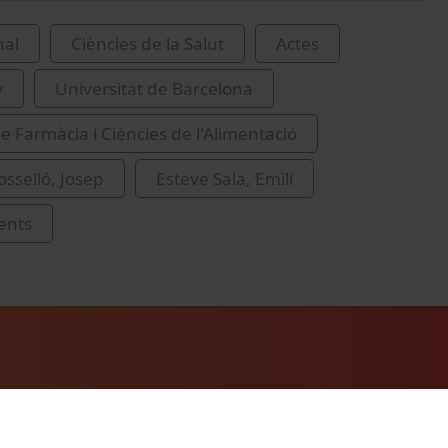
nal
Ciències de la Salut
Actes
y
Universitat de Barcelona
de Farmàcia i Ciències de l'Alimentació
sselló, Josep
Esteve Sala, Emili
ents