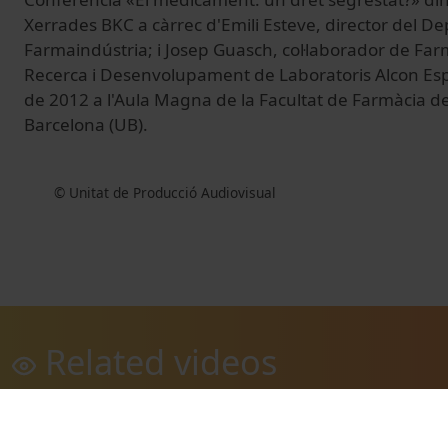
Xerrades BKC a càrrec d'Emili Esteve, director del D
Farmaindústria; i Josep Guasch, col·laborador de Fa
Recerca i Desenvolupament de Laboratoris Alcon Esp
de 2012 a l'Aula Magna de la Facultat de Farmàcia de
Barcelona (UB).
© Unitat de Producció Audiovisual
Related videos