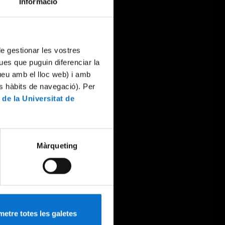
Informació
 de gestionar les vostres
ues que puguin diferenciar la
tueu amb el lloc web) i amb
es hàbits de navegació). Per
 de la Universitat de
Màrqueting
etre totes les galetes