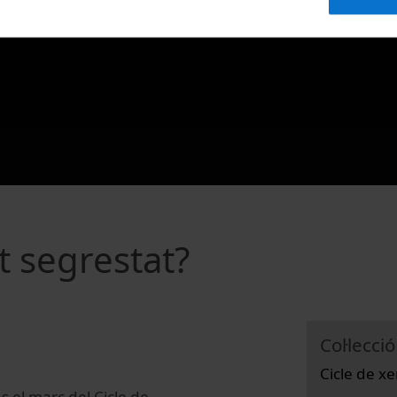
t segrestat?
Col·lecció
Cicle de x
 el marc del Cicle de