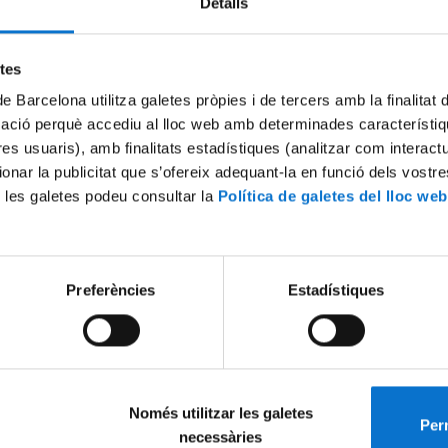
Detalls
Try again
etes
de Barcelona utilitza galetes pròpies i de tercers amb la finalitat
mació perquè accediu al lloc web amb determinades característiq
tres usuaris), amb finalitats estadístiques (analitzar com interac
ionar la publicitat que s’ofereix adequant-la en funció dels vostr
 les galetes podeu consultar la
Política de galetes del lloc web
Preferències
Estadístiques
Només utilitzar les galetes
Perm
necessàries