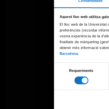
Consentiment
Aquest lloc web utilitza gal
El lloc web de la Universitat 
preferències (recordar infor
vostra experiència de la d’al
finalitats de màrqueting (gest
obtenir més informació sobre
Barcelona
.
Selecció
Requeriments
de
consentiment