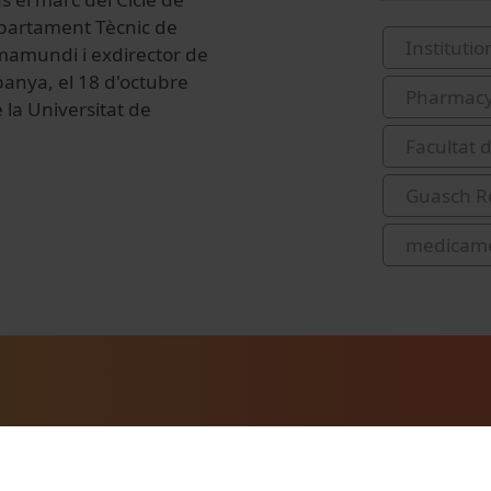
epartament Tècnic de
Institutio
rmamundi i exdirector de
anya, el 18 d'octubre
Pharmac
 la Universitat de
Facultat 
Guasch Ro
medicam