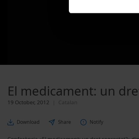
El medicament: un dre
19 October, 2012
Catalan
Download
Share
Notify
Conferència «El medicament: un dret segrestat?» dins