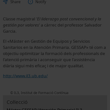
Share
Notify
Classe magistral
'El liderazgo post convencional y la
gestión por valores'
a càrrec del professor Salvador
Garcia.
El «Máster en Gestión de Equipos y Servicios
Sanitarios en la Atención Primaria. GESSAP» té com a
objectiu optimitzar la formació dels professionals de
l'atenció primària i aconseguir que l'assistència
diària sigui més eficaç i de major qualitat.
http://www.il3.ub.edu/
© IL3, Institut de Formació Contínua
Col·lecció
Máster GESSAP (Atención Primaria) IL3