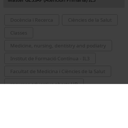
Docència i Recerca
Ciències de la Salut
Classes
Medicine, nursing, dentistry and podiatry
Institut de Formació Contínua - IL3
Facultat de Medicina i Ciències de la Salut
recursos educatius oberts UB
atenció primària
García Fortes, Salvador
valors (Filosofia)
valors socials
educació en valors
educació superior