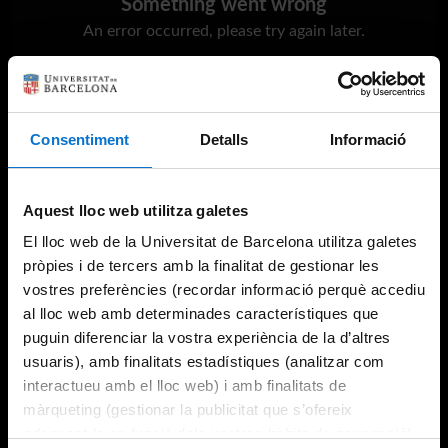
Something went wrong
An error occurred, please try again later.
Try again
Consentiment
Detalls
Informació
Aquest lloc web utilitza galetes
El lloc web de la Universitat de Barcelona utilitza galetes
pròpies i de tercers amb la finalitat de gestionar les
vostres preferències (recordar informació perquè accediu
al lloc web amb determinades característiques que
puguin diferenciar la vostra experiència de la d’altres
usuaris), amb finalitats estadístiques (analitzar com
interactueu amb el lloc web) i amb finalitats de
màrqueting (gestionar la publicitat que s’ofereix
adequant-la en funció dels vostres hàbits de navegació).