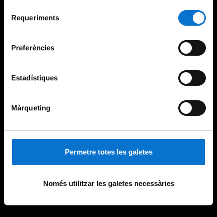
Per obtenir més informació sobre les galetes podeu
Selecció
consultar la
Política de galetes del lloc web de la
Requeriments
de
Universitat de Barcelona
.
consentiment
Preferències
Estadístiques
Màrqueting
Permetre totes les galetes
Només utilitzar les galetes necessàries