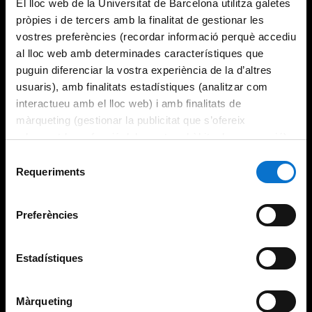
El lloc web de la Universitat de Barcelona utilitza galetes
pròpies i de tercers amb la finalitat de gestionar les
vostres preferències (recordar informació perquè accediu
al lloc web amb determinades característiques que
puguin diferenciar la vostra experiència de la d’altres
usuaris), amb finalitats estadístiques (analitzar com
interactueu amb el lloc web) i amb finalitats de
màrqueting (gestionar la publicitat que s’ofereix
adequant-la en funció dels vostres hàbits de navegació).
Per obtenir més informació sobre les galetes podeu
Selecció
consultar la
Política de galetes del lloc web de la
Requeriments
de
Universitat de Barcelona
.
consentiment
Preferències
Estadístiques
Màrqueting