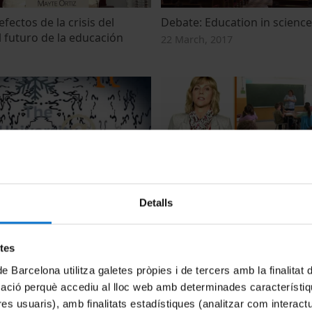
efectos de la crisis del
Debate: Education in science
l futuro de la educación
22 March, 2017
uega la educación en
Quin paper juga l'educació 
Detalls
alores, en un momento como
valors, en un moment com l'
11 July, 2012
etes
de Barcelona utilitza galetes pròpies i de tercers amb la finalitat
mació perquè accediu al lloc web amb determinades característiq
tres usuaris), amb finalitats estadístiques (analitzar com interac