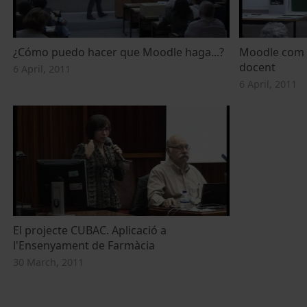
¿Cómo puedo hacer que Moodle haga...?
Moodle com a
docent
6 April, 2011
6 April, 2011
El projecte CUBAC. Aplicació a
l'Ensenyament de Farmàcia
30 March, 2011