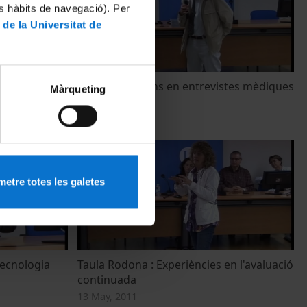
es hàbits de navegació). Per
 de la Universitat de
tologia
Videogravacions en entrevistes mèdiques
Màrqueting
13 May, 2011
etre totes les galetes
Tecnologia
Taula Rodona : Experiències en l'avaluació
continuada
13 May, 2011