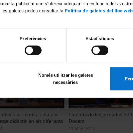
ionar la publicitat que s’ofereix adequant-la en funció dels vostr
 les galetes podeu consultar la
Política de galetes del lloc web
 tecnológicas para la
Utilització del vídeo en odon
Preferències
Estadístiques
 y mejora de la enseñanza
13 May, 2011
Només utilitzar les galetes
Perm
necessàries
moleculars com a eina per
Cloenda de les Jornades de 
ge didàctic en els diferents
Docent
ts
13 May, 2011