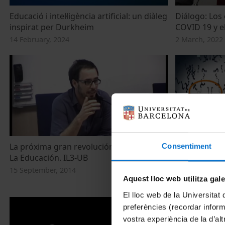
Educació i intel·ligència artificial: un diàleg
Diálogo: Los 
inspirat per Durkheim
COVID 19 y e
14 February, 2024
2 March, 2022
La próxima gran revolución tecnológica:
¿Qué papel j
Consentiment
La Educación. IL3-UB
transmitir v
el actual?
15 September, 2014
Aquest lloc web utilitza gal
11 July, 2012
El lloc web de la Universitat 
preferències (recordar infor
vostra experiència de la d’al