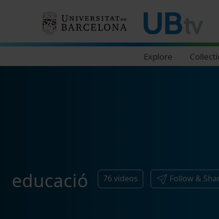
Navegació principal
Explore
Collect
educació
76
videos
Follow & Sha