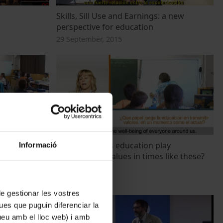
Skills, Sill Use and Earnings: a new
perspective for education
29 September, 2015
en transmetre
What role does education play
Informació
actual?
transmithing values in times like these?
11 July, 2012
 de gestionar les vostres
ues que puguin diferenciar la
tueu amb el lloc web) i amb