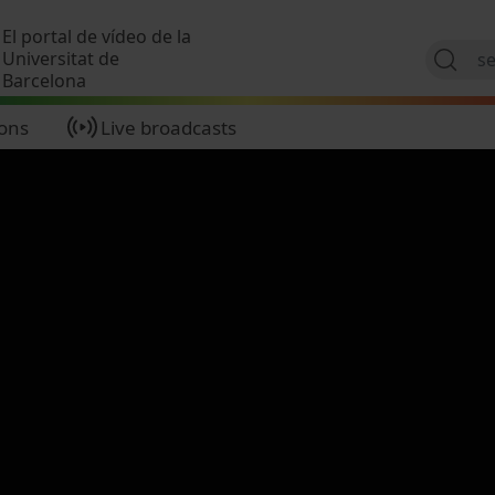
Skip to main content
El portal de vídeo de la
Universitat de
Barcelona
ions
Live broadcasts