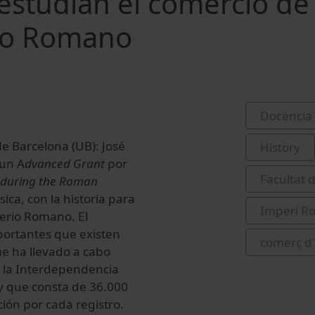
 estudian el comercio de
rio Romano
Docència 
de Barcelona (UB): José
History
 un A
dvanced Grant
por
Facultat d
d during the Roman
ísica, con la historia para
Imperi R
perio Romano. El
portantes que existen
comerç d'
ue ha llevado a cabo
e la Interdependencia
 y que consta de 36.000
ión por cada registro.