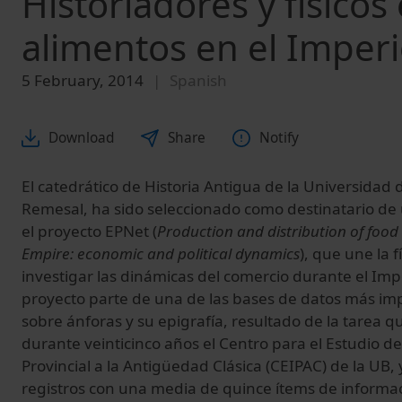
Historiadores y físicos
alimentos en el Impe
5 February, 2014
Spanish
Download
Share
Notify
El catedrático de Historia Antigua de la Universidad 
Remesal, ha sido seleccionado como destinatario de
el proyecto EPNet (
Production and distribution of foo
Empire: economic and political dynamics
), que une la f
investigar las dinámicas del comercio durante el Im
proyecto parte de una de las bases de datos más im
sobre ánforas y su epigrafía, resultado de la tarea q
durante veinticinco años el Centro para el Estudio d
Provincial a la Antigüedad Clásica (CEIPAC) de la UB,
registros con una media de quince ítems de informac