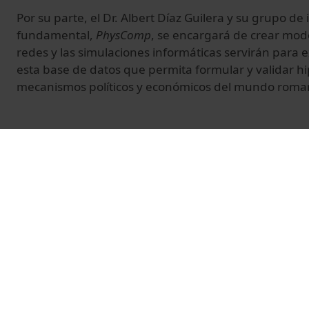
Por su parte, el Dr. Albert Díaz Guilera y su grupo de 
fundamental,
PhysComp
, se encargará de crear mode
redes y las simulaciones informáticas servirán para 
esta base de datos que permita formular y validar hi
mecanismos políticos y económicos del mundo roma
© Unitat de Producció Audiovisual
Related videos