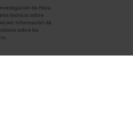
investigación de física
los teóricos sobre
extraer información de
pótesis sobre los
no.