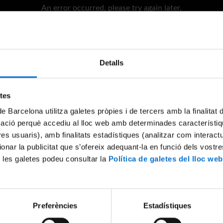
An error occurred, please try again later.
Try again
Detalls
etes
de Barcelona utilitza galetes pròpies i de tercers amb la finalitat
mació perquè accediu al lloc web amb determinades característiq
tres usuaris), amb finalitats estadístiques (analitzar com interac
ionar la publicitat que s’ofereix adequant-la en funció dels vostr
 les galetes podeu consultar la
Política de galetes del lloc web
Preferències
Estadístiques