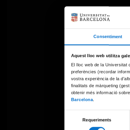
Consentiment
Aquest lloc web utilitza gal
El lloc web de la Universitat 
preferències (recordar infor
vostra experiència de la d’al
finalitats de màrqueting (gest
obtenir més informació sobre
Barcelona
.
Selecció
Requeriments
de
consentiment