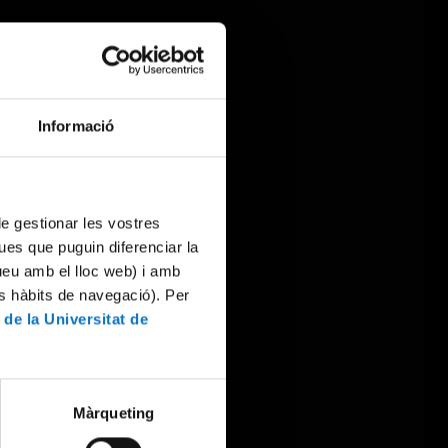
Informació
 de gestionar les vostres
ues que puguin diferenciar la
tueu amb el lloc web) i amb
es hàbits de navegació). Per
 de la Universitat de
Màrqueting