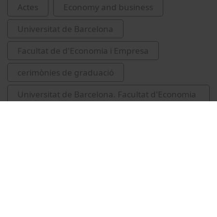
Actes
Economy and business
Universitat de Barcelona
Facultat de d'Economia i Empresa
cerimònies de graduació
Universitat de Barcelona. Facultat d'Economia
i Empresa
2011-2012