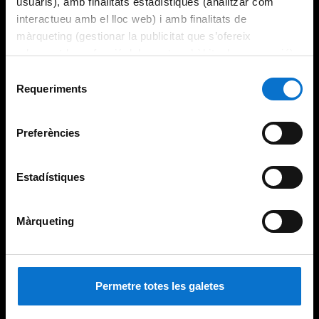
usuaris), amb finalitats estadístiques (analitzar com
interactueu amb el lloc web) i amb finalitats de
màrqueting (gestionar la publicitat que s’ofereix
adequant-la en funció dels vostres hàbits de navegació).
Per obtenir més informació sobre les galetes podeu
Selecció
consultar la
Política de galetes del lloc web de la
Requeriments
de
Universitat de Barcelona
.
consentiment
Preferències
Estadístiques
Màrqueting
Permetre totes les galetes