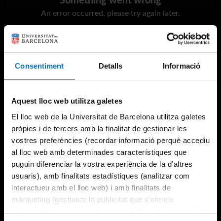
Something went wrong
An error occurred, please try again later.
Try again
Consentiment
Detalls
Informació
Aquest lloc web utilitza galetes
El lloc web de la Universitat de Barcelona utilitza galetes
pròpies i de tercers amb la finalitat de gestionar les
vostres preferències (recordar informació perquè accediu
al lloc web amb determinades característiques que
puguin diferenciar la vostra experiència de la d’altres
usuaris), amb finalitats estadístiques (analitzar com
interactueu amb el lloc web) i amb finalitats de
màrqueting (gestionar la publicitat que s’ofereix
adequant-la en funció dels vostres hàbits de navegació).