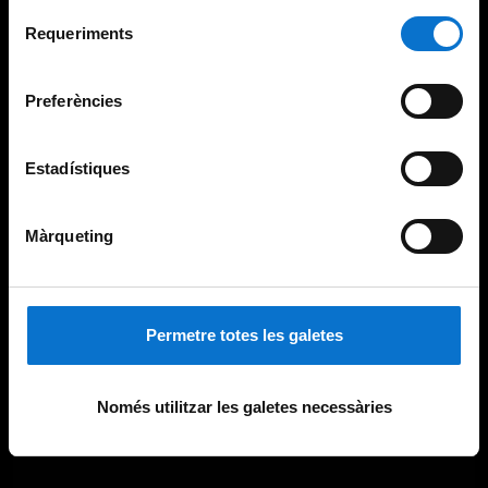
Per obtenir més informació sobre les galetes podeu
Selecció
consultar la
Política de galetes del lloc web de la
Requeriments
de
Universitat de Barcelona
.
consentiment
Preferències
Estadístiques
Màrqueting
Permetre totes les galetes
Només utilitzar les galetes necessàries