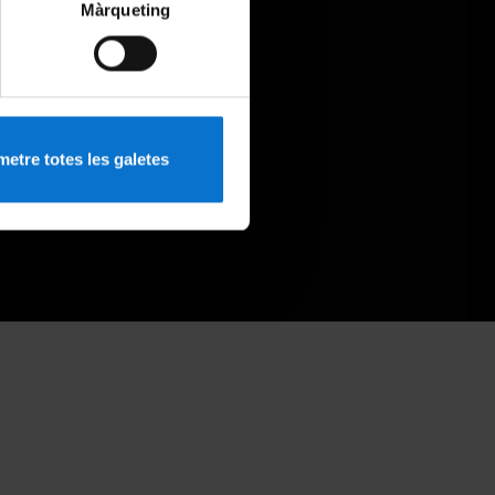
Màrqueting
etre totes les galetes