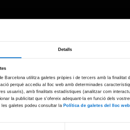
Detalls
Something went wrong
An error occurred, please try again later.
etes
de Barcelona utilitza galetes pròpies i de tercers amb la finalitat
mació perquè accediu al lloc web amb determinades característiq
Try again
tres usuaris), amb finalitats estadístiques (analitzar com interac
ionar la publicitat que s’ofereix adequant-la en funció dels vostr
 les galetes podeu consultar la
Política de galetes del lloc web