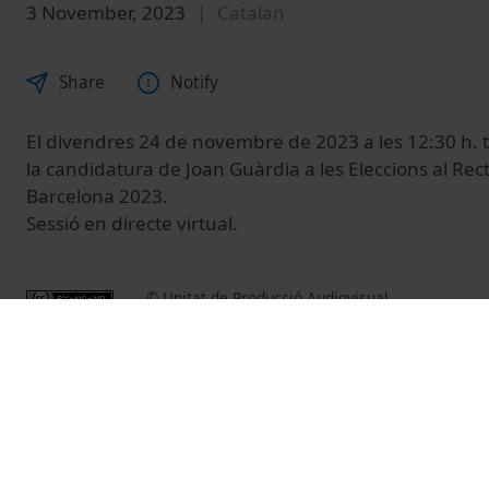
3 November, 2023
Catalan
Share
Notify
El divendres 24 de novembre de 2023 a les 12:30 h. té
la candidatura de Joan Guàrdia a les Eleccions al Rect
Barcelona 2023.
Sessió en directe virtual.
© Unitat de Producció Audiovisual