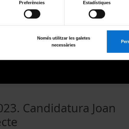
Preferències
Estadístiques
Només utilitzar les galetes
Perm
necessàries
2023. Candidatura Joan
ecte