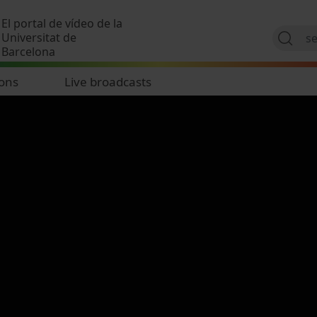
Skip to main content
El portal de vídeo de la
Universitat de
Barcelona
ions
Live broadcasts