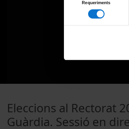
Requeriments
de
consentiment
Eleccions al Rectorat 
Guàrdia. Sessió en dir