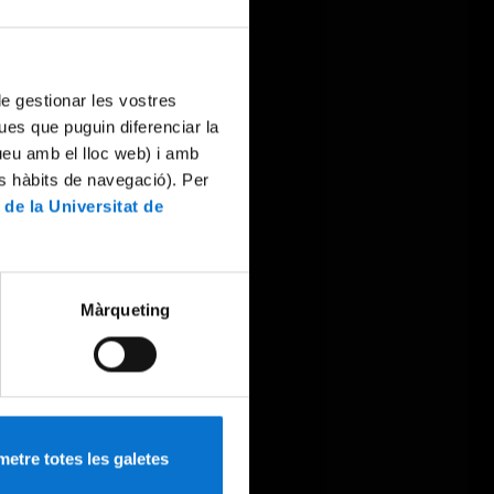
 de gestionar les vostres
ues que puguin diferenciar la
tueu amb el lloc web) i amb
es hàbits de navegació). Per
 de la Universitat de
Màrqueting
etre totes les galetes