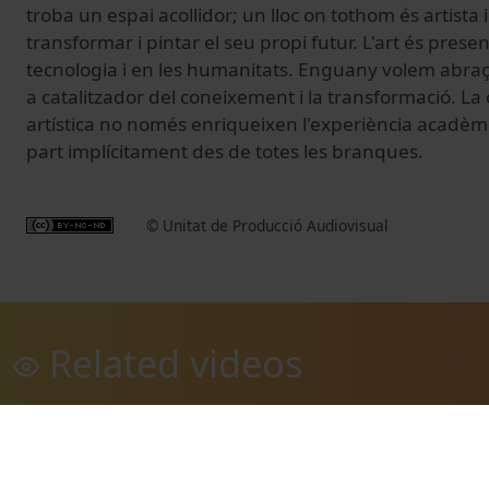
troba un espai acollidor; un lloc on tothom és artista i
transformar i pintar el seu propi futur. L'art és presen
tecnologia i en les humanitats. Enguany volem abraça
a catalitzador del coneixement i la transformació. La cr
artística no només enriqueixen l'experiència acadèm
part implícitament des de totes les branques.
© Unitat de Producció Audiovisual
Related videos