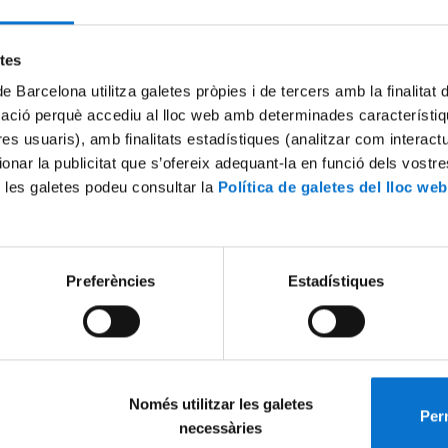
Try again
etes
de Barcelona utilitza galetes pròpies i de tercers amb la finalitat
mació perquè accediu al lloc web amb determinades característiq
tres usuaris), amb finalitats estadístiques (analitzar com interac
ionar la publicitat que s’ofereix adequant-la en funció dels vostr
 les galetes podeu consultar la
Política de galetes del lloc web
Preferències
Estadístiques
Només utilitzar les galetes
Perm
necessàries