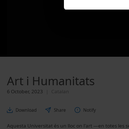
Art i Humanitats
6 October, 2023
Catalan
Download
Share
Notify
Aquesta Universitat és un lloc on l'art —en totes les