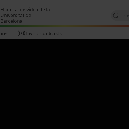
Skip to main content
El portal de vídeo de la
Universitat de
Barcelona
ions
Live broadcasts