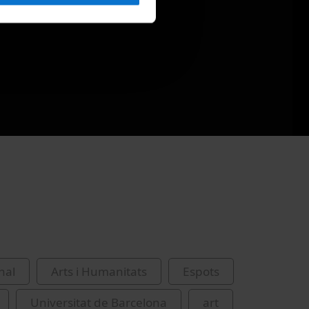
nal
Arts i Humanitats
Espots
Universitat de Barcelona
art