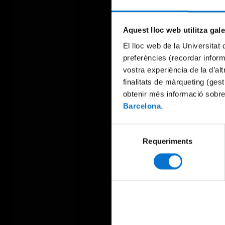
Aquest lloc web utilitza gal
El lloc web de la Universitat 
preferències (recordar infor
vostra experiència de la d’al
finalitats de màrqueting (gest
obtenir més informació sobre
Barcelona
.
Selecció
Requeriments
de
consentiment