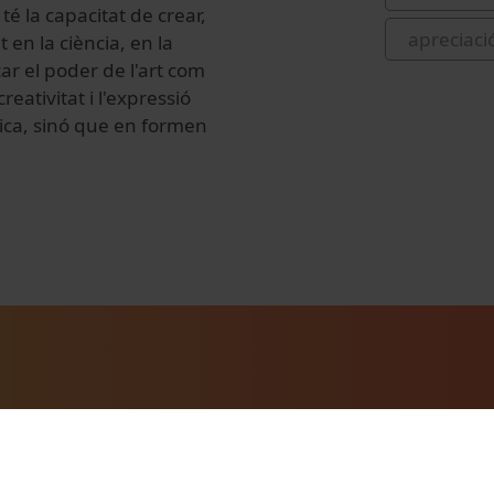
 té la capacitat de crear,
apreciació
t en la ciència, en la
r el poder de l'art com
eativitat i l'expressió
ica, sinó que en formen