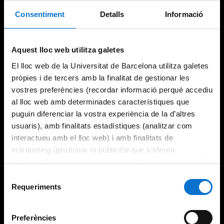
Consentiment
Detalls
Informació
Try again
Aquest lloc web utilitza galetes
El lloc web de la Universitat de Barcelona utilitza galetes
pròpies i de tercers amb la finalitat de gestionar les
vostres preferències (recordar informació perquè accediu
al lloc web amb determinades característiques que
puguin diferenciar la vostra experiència de la d’altres
usuaris), amb finalitats estadístiques (analitzar com
interactueu amb el lloc web) i amb finalitats de
màrqueting (gestionar la publicitat que s’ofereix
adequant-la en funció dels vostres hàbits de navegació).
Per obtenir més informació sobre les galetes podeu
Selecció
consultar la
Política de galetes del lloc web de la
Requeriments
de
Universitat de Barcelona
.
consentiment
Preferències