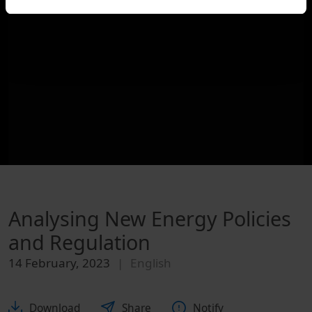
Analysing New Energy Policies
and Regulation
14 February, 2023
English
Download
Share
Notify