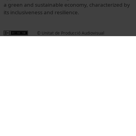
a green and sustainable economy, characterized by
its inclusiveness and resilience.
© Unitat de Producció Audiovisual
Col·lecció
XI International Academic Symposium: Green
investments for the energy transition
Docència i Recerca
Ciències Socials i Jurídiques
Actes
Economy and business
Universitat de Barcelona