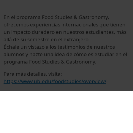
En el programa Food Studies & Gastronomy,
ofrecemos experiencias internacionales que tienen
un impacto duradero en nuestros estudiantes, más
allá de su semestre en el extranjero.
Échale un vistazo a los testimonios de nuestros
alumnos y hazte una idea de cómo es estudiar en el
programa Food Studies & Gastronomy.
Para más detalles, visita:
https://www.ub.edu/foodstudies/overview/
© Unitat de Producció Audiovisual
Promocional
Ciències de la Salut
Espots
Human nutrition and dietetics