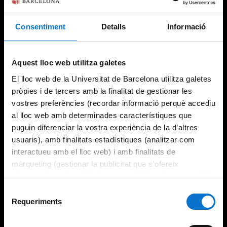
Consentiment
Detalls
Informació
Try again
Aquest lloc web utilitza galetes
El lloc web de la Universitat de Barcelona utilitza galetes
pròpies i de tercers amb la finalitat de gestionar les
vostres preferències (recordar informació perquè accediu
al lloc web amb determinades característiques que
puguin diferenciar la vostra experiència de la d’altres
usuaris), amb finalitats estadístiques (analitzar com
interactueu amb el lloc web) i amb finalitats de
màrqueting (gestionar la publicitat que s’ofereix
adequant-la en funció dels vostres hàbits de navegació).
Per obtenir més informació sobre les galetes podeu
Selecció
consultar la
Política de galetes del lloc web de la
Requeriments
de
Universitat de Barcelona
.
consentiment